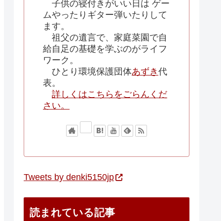
子供の寝付きがいい日は ゲー
ムやったりギター弾いたりして
ます。
祖父の遺言で、家庭菜園で自
給自足の基礎を学ぶのがライフ
ワーク。
ひとり環境保護団体
あずき
代
表。
詳しくはこちらをごらんくだ
さい。
Tweets by denki5150jp
読まれている記事