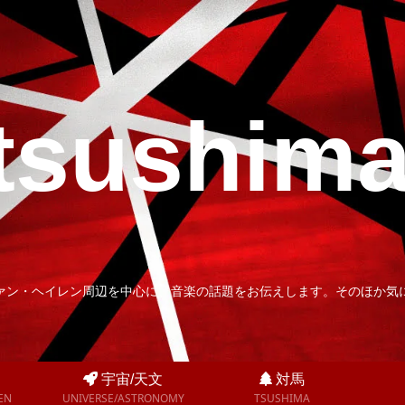
tsushim
ァン・ヘイレン周辺を中心に、音楽の話題をお伝えします。そのほか気
宇宙/天文
対馬
EN
UNIVERSE/ASTRONOMY
TSUSHIMA