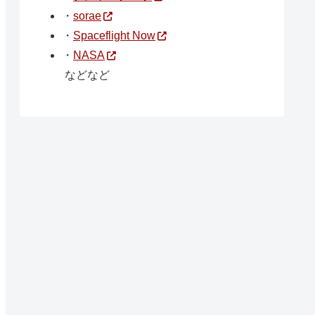
・
sorae
・
Spaceflight Now
・
NASA
などなど