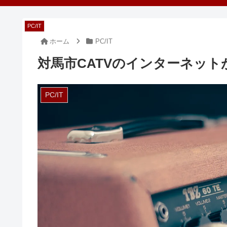
PC/IT
PC/IT
PC/IT
ホーム
PC/IT
対馬市CATVのインターネッ
PC/IT