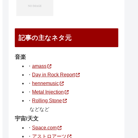
記事の主なネタ元
音楽
・
amass
・
Day in Rock Report
・
hennemusic
・
Metal Injection
・
Rolling Stone
などなど
宇宙/天文
・
Space.com
・
アストロアーツ