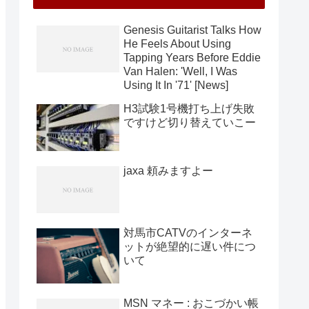
Genesis Guitarist Talks How
He Feels About Using
Tapping Years Before Eddie
Van Halen: 'Well, I Was
Using It In '71' [News]
H3試験1号機打ち上げ失敗
ですけど切り替えていこー
jaxa 頼みますよー
対馬市CATVのインターネ
ットが絶望的に遅い件につ
いて
MSN マネー : おこづかい帳