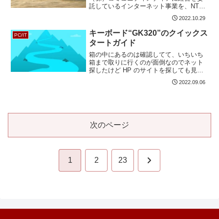
託しているインターネット事業を、NTT
に移管というか NTT が対馬市内で光事業
2022.10.29
を始めるのでそれに乗っかるということ
のようです。計画では令和8年から利用開
キーボード“GK320”のクイックス
PC/IT
始みたいですね...
タートガイド
箱の中にあるのは確認してて、いちいち
箱まで取りに行くのが面倒なのでネット
探したけど HP のサイトを探しても見つ
けきれなかったので。オモテ（外観や仕
2022.09.06
様、同梱品）ウラ面（機能や設定など）
これに満足できない人はある程度の玄人
とかこだわりがある人...
次のページ
次
1
2
23
へ