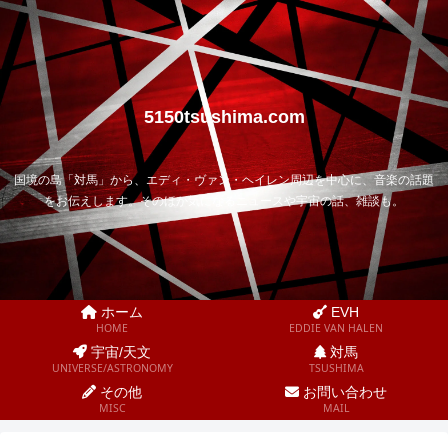
5150tsushima.com
国境の島「対馬」から、エディ・ヴァン・ヘイレン周辺を中心に、音楽の話題
をお伝えします。そのほか気になるニュースや宇宙の話、雑談も。
ホーム
EVH
HOME
EDDIE VAN HALEN
宇宙/天文
対馬
UNIVERSE/ASTRONOMY
TSUSHIMA
その他
お問い合わせ
MISC
MAIL