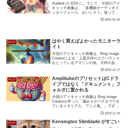
Audient の iD24 に。そして、今回のアイ
キャッチ画像は、「多機能オーディオイ
ンターフェース。おいしそう。使ってい
るのはかわいい猫耳の女の子。印象
2024.01.16
派。」です。おいしそうでもないし印象
派でもないけど、かわいいですね。2018
年くらい...
はやく買えばよかったモニターラ
PC/IT
イト
今回のアイキャッチ画像は、Bing Image
Creatorによる「上皿天秤の上でバランス
をとっているアマゾンの魚。天秤の反対
側には銀河系。背景はwindows xp の草
2023.12.17
原。デジタルアート。」です。ただ天秤
の上でバランスをとっているだけ...
AmplitubeのプリセットはCドラ
PC/IT
イブではなく「ドキュメント」フ
ォルダに置かれる
今回のアイキャッチ画像は Bing Image
Creatorが作った「脳みそがパスタででき
ているイタリア人、アニメ風。」です。
さて、OS がクラッシュしてもファイル
2023.11.19
は消えないように「ドキュメント」など
のフォルダを別のドライブに保存してる
Kensington Slimblade がすごい
PC/IT
方...