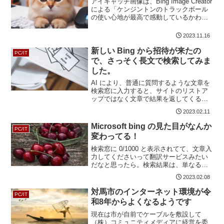
アイキャッチ画像は、Bing Image Creator
による「ケンジントンのトラックボール
の使い心地が最高で感動しているかわい
い猫」です。腱鞘炎持ちにトラックボー
ルがいいという情報を知ってはいたので
2023.11.16
すが、八千円くらいするので今使ってい
るマ...
新しい Bing から招待が来たの
PC/IT
で、さっそく長文で検索してみま
した。
AI により、普通に質問するような文章を
検索窓に入力すると、サイトのリストア
ップではなく文章で結果を返してくるら
しい「新しい Bing」ですが、いまのとこ
2023.02.11
ろプレビュー版となっており、順番待ち
リストに並んで招待メールを待つ必要が
Microsoft bing の見た目がなんか
PC/IT
あります。そし...
変わってる！
検索窓に 0/1000 と表示されてて、文章入
力してくださいって翻訳サービスみたい
だなと思ったら。検索結果は、単なる結
果の表示だけでなく、求められる回答を
2023.02.08
想定して要約する。例えば、作っている
ケーキで、卵から別の材料に変える方法
対馬市のインターネット環境が令
PC/IT
を、複数の結果...
和8年からよくなるようです
現在は市が自前でケーブルを敷設して
（株）コミュニティメディアに経営を委