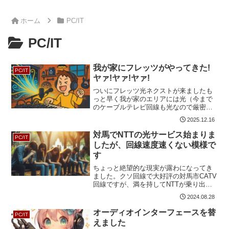
ホーム
PC/IT
PC/IT
我が家にフレッツがやってきた!
PC/IT
ヤァ!ヤァ!ヤァ!
ついにフレッツ光ネクストが来ましたも
っと早く我が家のエリアには光（今まで
のケーブルテレビ回線も光なので厳密に
いうと間違った表現なのですが、今回は
2025.12.16
便宜上フレッツ光ネクストを光と呼びま
す）が来ていたのですが、いろいろ事情
対馬でNTTの光サービス始まりま
PC/IT
がありまして、少し遅れて...
したが、回線速度速くない模様で
す
ちょっと絶望的な現実が露わになってき
ました。クソ回線で大好評の対馬市CATV
回線ですが、満を持してNTTが乗り出し
てきてくれまして、これでNTTの高品質
2024.08.28
な光サービスで快適ネトゲ生活が送れる
ようになるよきっとPingひとケタだよヤ
オーディオインターフェースを替
PC/IT
ッターさよな...
えました