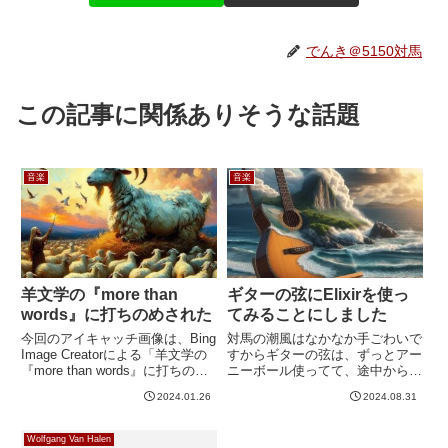
でんき＠5150対馬
この記事に関係ありそうな話題
音楽
音楽
羊文学の『more than
ギターの弦にElixirを使っ
words』に打ちのめされた
てみることにしました
今回のアイキャッチ画像は、Bing
対馬の潮風はなかなか手ごわいで
Image Creatorによる「羊文学の
すからギターの弦は、ずっとアー
『more than words』に打ちのめ
ニーボール使ってて、途中からア
されたヤギ。油絵。」です。ヤギ
ーニーボールとダダリオを、買お
2024.01.26
2024.08.31
が羊の物量作戦に圧倒されてると
うとするときに安いほうを選んで
いった構図ですかね。さて、
いました。私の手汗がすごいの
Spotifyではメタルかロック...
と、海のそばに住んでることによ
Wolfgang Van Halen