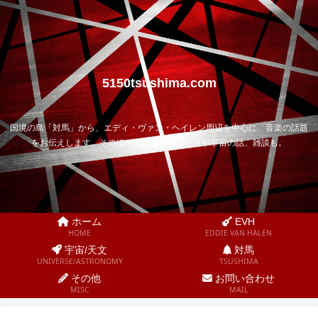
5150tsushima.com
国境の島「対馬」から、エディ・ヴァン・ヘイレン周辺を中心に、音楽の話題
をお伝えします。そのほか気になるニュースや宇宙の話、雑談も。
ホーム
EVH
HOME
EDDIE VAN HALEN
宇宙/天文
対馬
UNIVERSE/ASTRONOMY
TSUSHIMA
その他
お問い合わせ
MISC
MAIL