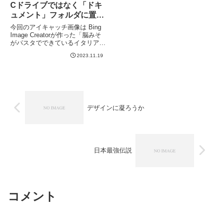
Cドライブではなく「ドキ
ュメント」フォルダに置か
れる
今回のアイキャッチ画像は Bing
Image Creatorが作った「脳みそ
がパスタでできているイタリア
人、アニメ風。」です。さて、
2023.11.19
OS がクラッシュしてもファイル
は消えないように「ドキュメン
ト」などのフォルダを別のドライ
ブに保存してる方...
デザインに凝ろうか
日本最強伝説
コメント