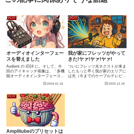
PC/IT
PC/IT
オーディオインターフェー
我が家にフレッツがやって
スを替えました
きた!ヤァ!ヤァ!ヤァ!
Audient の iD24 に。そして、今
ついにフレッツ光ネクストが来ま
回のアイキャッチ画像は、「多機
したもっと早く我が家のエリアに
能オーディオインターフェース。
は光（今までのケーブルテレビ回
おいしそう。使っているのはかわ
線も光なので厳密にいうと間違っ
2024.01.16
2025.12.16
いい猫耳の女の子。印象派。」で
た表現なのですが、今回は便宜上
す。おいしそうでもないし印象派
フレッツ光ネクストを光と呼びま
でもないけど、かわいいですね。
す）が来ていたのですが、いろい
PC/IT
2018年くらい...
ろ事情がありまして、少し遅れ
て...
Amplitubeのプリセットは