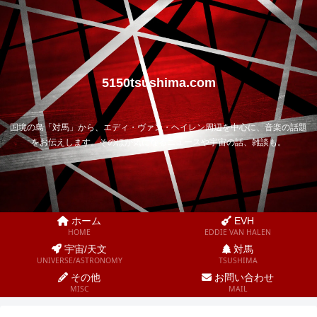
5150tsushima.com
国境の島「対馬」から、エディ・ヴァン・ヘイレン周辺を中心に、音楽の話題
をお伝えします。そのほか気になるニュースや宇宙の話、雑談も。
ホーム
EVH
HOME
EDDIE VAN HALEN
宇宙/天文
対馬
UNIVERSE/ASTRONOMY
TSUSHIMA
その他
お問い合わせ
MISC
MAIL