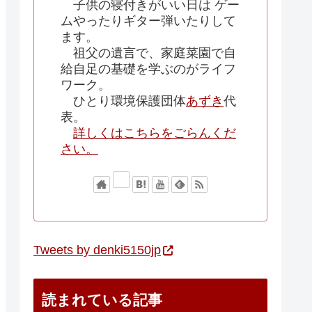
子供の寝付きがいい日は ゲー
ムやったりギター弾いたりして
ます。
祖父の遺言で、家庭菜園で自
給自足の基礎を学ぶのがライフ
ワーク。
ひとり環境保護団体
あずき
代
表。
詳しくはこちらをごらんくだ
さい。
Tweets by denki5150jp
読まれている記事