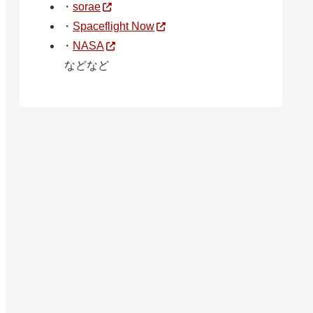
・
sorae
・
Spaceflight Now
・
NASA
などなど