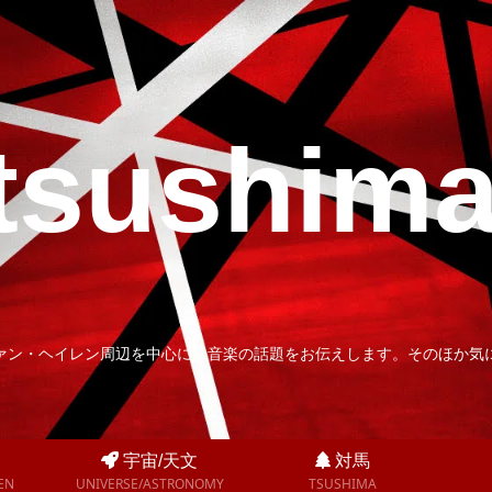
tsushim
ァン・ヘイレン周辺を中心に、音楽の話題をお伝えします。そのほか気
宇宙/天文
対馬
EN
UNIVERSE/ASTRONOMY
TSUSHIMA