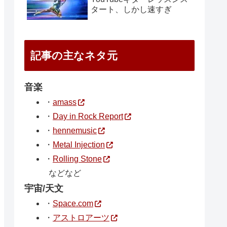
タート、しかし速すぎ
記事の主なネタ元
音楽
・
amass
・
Day in Rock Report
・
hennemusic
・
Metal Injection
・
Rolling Stone
などなど
宇宙/天文
・
Space.com
・
アストロアーツ