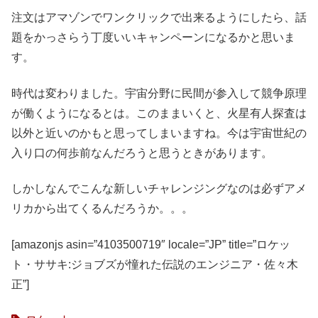
注文はアマゾンでワンクリックで出来るようにしたら、話
題をかっさらう丁度いいキャンペーンになるかと思いま
す。
時代は変わりました。宇宙分野に民間が参入して競争原理
が働くようになるとは。このままいくと、火星有人探査は
以外と近いのかもと思ってしまいますね。今は宇宙世紀の
入り口の何歩前なんだろうと思うときがあります。
しかしなんでこんな新しいチャレンジングなのは必ずアメ
リカから出てくるんだろうか。。。
[amazonjs asin=”4103500719″ locale=”JP” title=”ロケッ
ト・ササキ:ジョブズが憧れた伝説のエンジニア・佐々木
正”]