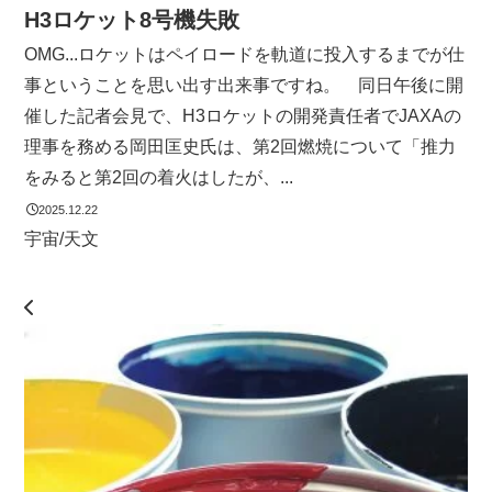
H3ロケット8号機失敗
OMG...ロケットはペイロードを軌道に投入するまでが仕
事ということを思い出す出来事ですね。 同日午後に開
催した記者会見で、H3ロケットの開発責任者でJAXAの
理事を務める岡田匡史氏は、第2回燃焼について「推力
をみると第2回の着火はしたが、...
2025.12.22
宇宙/天文