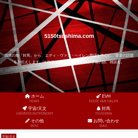
5150tsushima.com
国境の島「対馬」から、エディ・ヴァン・ヘイレン周辺を中心に、音楽の話題
をお伝えします。そのほか気になるニュースや宇宙の話、雑談も。
ホーム
EVH
HOME
EDDIE VAN HALEN
宇宙/天文
対馬
UNIVERSE/ASTRONOMY
TSUSHIMA
その他
お問い合わせ
MISC
MAIL
宇宙/天文