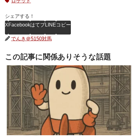
ロケット
シェアする！
X
Facebook
はてブ
LINE
コピー
でんき＠5150対馬
この記事に関係ありそうな話題