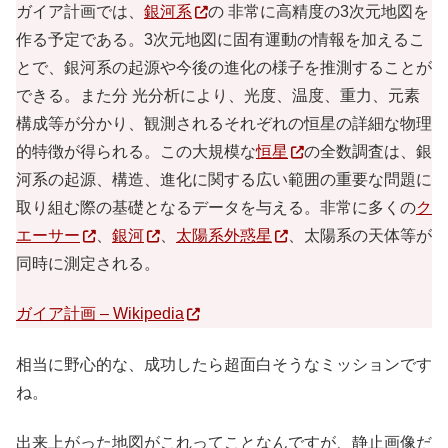
ガイア計画では、
銀河系
の 非常に高精度の3次元地図を
作る予定である。3次元地図に固有運動の情報を加えるこ
とで、銀河系の起源や今後の進化の様子を推測することが
できる。また分 光分析により、光度、温度、重力、元素
構成等が分かり、観測されるそれぞれの恒星の詳細な物理
的特徴が得られる。この大規模な
恒星
の全数調査は、銀
河系の起源、構造、進化に関する広い範囲の重要な問題に
取り組む際の基礎となるデータを与える。非常に多くの
ク
エーサー
、
銀河
、
太陽系外惑星
、太陽系の天体等が
同時に測定される。
ガイア計画 – Wikipedia
相当に野心的な、成功したら超面白そうなミッションです
ね。
出来上がった地図がこれってことなんですが、静止画像だ