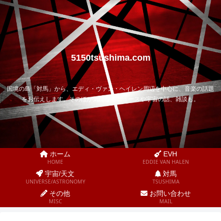
5150tsushima.com
国境の島「対馬」から、エディ・ヴァン・ヘイレン周辺を中心に、音楽の話題
をお伝えします。そのほか気になるニュースや宇宙の話、雑談も。
ホーム
EVH
HOME
EDDIE VAN HALEN
宇宙/天文
対馬
UNIVERSE/ASTRONOMY
TSUSHIMA
その他
お問い合わせ
MISC
MAIL