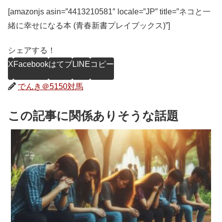
[amazonjs asin=”4413210581″ locale=”JP” title=”ネコと一
緒に幸せになる本 (青春新書プレイブックス)”]
シェアする！
X
Facebook
はてブ
LINE
コピー
でんき＠5150対馬
この記事に関係ありそうな話題