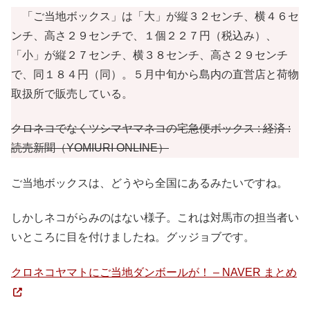
「ご当地ボックス」は「大」が縦３２センチ、横４６セ
ンチ、高さ２９センチで、１個２２７円（税込み）、
「小」が縦２７センチ、横３８センチ、高さ２９センチ
で、同１８４円（同）。５月中旬から島内の直営店と荷物
取扱所で販売している。
クロネコでなくツシマヤマネコの宅急便ボックス : 経済 :
読売新聞（YOMIURI ONLINE）
ご当地ボックスは、どうやら全国にあるみたいですね。
しかしネコがらみのはない様子。これは対馬市の担当者い
いところに目を付けましたね。グッジョブです。
クロネコヤマトにご当地ダンボールが！ – NAVER まとめ