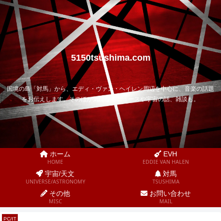
5150tsushima.com
国境の島「対馬」から、エディ・ヴァン・ヘイレン周辺を中心に、音楽の話題
をお伝えします。そのほか気になるニュースや宇宙の話、雑談も。
ホーム
EVH
HOME
EDDIE VAN HALEN
宇宙/天文
対馬
UNIVERSE/ASTRONOMY
TSUSHIMA
その他
お問い合わせ
MISC
MAIL
PC/IT