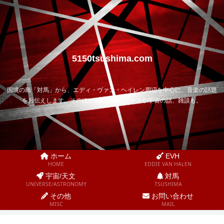
5150tsushima.com
国境の島「対馬」から、エディ・ヴァン・ヘイレン周辺を中心に、音楽の話題
をお伝えします。そのほか気になるニュースや宇宙の話、雑談も。
ホーム
EVH
HOME
EDDIE VAN HALEN
宇宙/天文
対馬
UNIVERSE/ASTRONOMY
TSUSHIMA
その他
お問い合わせ
MISC
MAIL