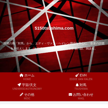
5150tsushima.com
国境の島「対馬」から、エディ・ヴァン・ヘイレン周辺を中心に、音楽の話題
をお伝えします。そのほか気になるニュースや宇宙の話、雑談も。
ホーム
EVH
HOME
EDDIE VAN HALEN
宇宙/天文
対馬
UNIVERSE/ASTRONOMY
TSUSHIMA
その他
お問い合わせ
MISC
MAIL