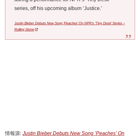
series, off his upcoming album ‘Justice.’
Justin Bieber Debuts New Song ‘Peaches’ On NPR’s ‘Tiny Desk’ Series –
Rolling Stone
情報源:
Justin Bieber Debuts New Song ‘Peaches’ On