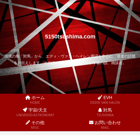
5150tsushima.com
国境の島「対馬」から、エディ・ヴァン・ヘイレン周辺を中心に、音楽の話題
をお伝えします。そのほか気になるニュースや宇宙の話、雑談も。
ホーム
EVH
HOME
EDDIE VAN HALEN
宇宙/天文
対馬
UNIVERSE/ASTRONOMY
TSUSHIMA
その他
お問い合わせ
MISC
MAIL