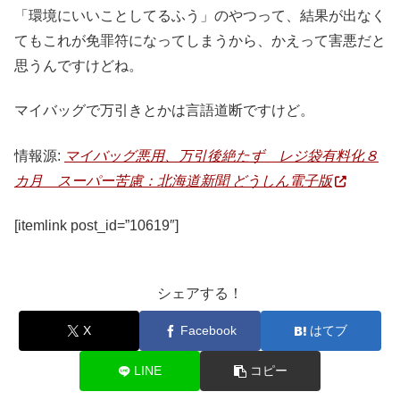
「環境にいいことしてるふう」のやつって、結果が出なく
てもこれが免罪符になってしまうから、かえって害悪だと
思うんですけどね。
マイバッグで万引きとかは言語道断ですけど。
情報源:
マイバッグ悪用、万引後絶たず レジ袋有料化８
カ月 スーパー苦慮：北海道新聞 どうしん電子版
[itemlink post_id=”10619″]
シェアする！
X
Facebook
はてブ
LINE
コピー