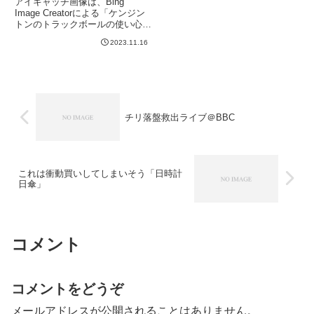
アイキャッチ画像は、Bing
Image Creatorによる「ケンジン
トンのトラックボールの使い心地
が最高で感動しているかわいい
2023.11.16
猫」です。腱鞘炎持ちにトラック
ボールがいいという情報を知って
はいたのですが、八千円くらいす
るので今使っているマ...
チリ落盤救出ライブ＠BBC
これは衝動買いしてしまいそう「日時計
日傘」
コメント
コメントをどうぞ
メールアドレスが公開されることはありません。