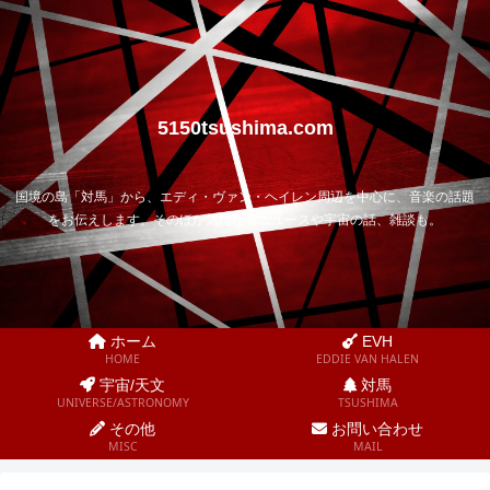
5150tsushima.com
国境の島「対馬」から、エディ・ヴァン・ヘイレン周辺を中心に、音楽の話題
をお伝えします。そのほか気になるニュースや宇宙の話、雑談も。
ホーム
EVH
HOME
EDDIE VAN HALEN
宇宙/天文
対馬
UNIVERSE/ASTRONOMY
TSUSHIMA
その他
お問い合わせ
MISC
MAIL