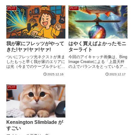
PC/IT
PC/IT
我が家にフレッツがやって
はやく買えばよかったモニ
きた!ヤァ!ヤァ!ヤァ!
ターライト
ついにフレッツ光ネクストが来ま
今回のアイキャッチ画像は、Bing
したもっと早く我が家のエリアに
Image Creatorによる「上皿天秤
は光（今までのケーブルテレビ回
の上でバランスをとっているアマ
線も光なので厳密にいうと間違っ
ゾンの魚。天秤の反対側には銀河
2025.12.16
2023.12.17
た表現なのですが、今回は便宜上
系。背景はwindows xp の草原。
フレッツ光ネクストを光と呼びま
デジタルアート。」です。ただ天
す）が来ていたのですが、いろい
秤の上でバランスをとっているだ
PC/IT
ろ事情がありまして、少し遅れ
け...
て...
Kensington Slimblade が
すごい