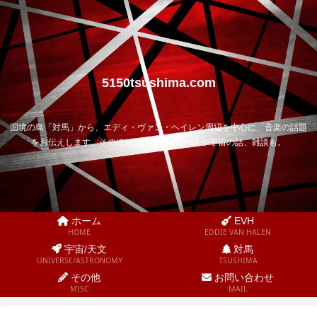
5150tsushima.com
国境の島「対馬」から、エディ・ヴァン・ヘイレン周辺を中心に、音楽の話題
をお伝えします。そのほか気になるニュースや宇宙の話、雑談も。
ホーム
EVH
HOME
EDDIE VAN HALEN
宇宙/天文
対馬
UNIVERSE/ASTRONOMY
TSUSHIMA
その他
お問い合わせ
MISC
MAIL