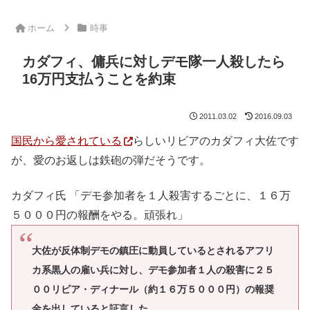
ホーム
時事
カダフィ、傭兵に対しデモ隊一人殺したら
16万円支払うことを約束
2011.03.02
2016.09.03
国民から愛されている
らしいリビアのカダフィ大佐です
が、愛のお返しは鉄砲の弾だそうです。
カダフィ氏 「デモ参加者を１人殺害するごとに、１６万
５０００円の報酬をやる。頑張れ」
大佐が反体制デモの鎮圧に動員しているとされるアフリ
カ系黒人の雇い兵に対し、デモ参加者１人の殺害に２５
００リビア・ディナール（約１６万５０００円）の報奨
金を出していると証言した。