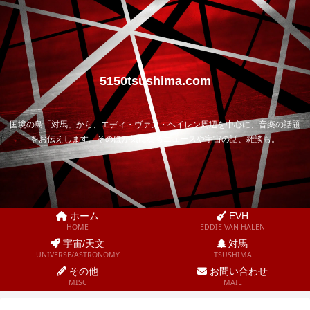
5150tsushima.com
国境の島「対馬」から、エディ・ヴァン・ヘイレン周辺を中心に、音楽の話題
をお伝えします。そのほか気になるニュースや宇宙の話、雑談も。
ホーム
EVH
HOME
EDDIE VAN HALEN
宇宙/天文
対馬
UNIVERSE/ASTRONOMY
TSUSHIMA
その他
お問い合わせ
MISC
MAIL