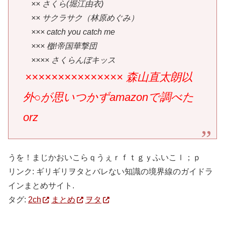
×× さくら(堀江由衣)
×× サクラサク（林原めぐみ）
××× catch you catch me
××× 檄!帝国華撃団
×××× さくらんぼキッス
××××××××××××××× 森山直太朗以
外○が思いつかずamazonで調べた
orz
うを！まじかおいこらｑうぇｒｆｔｇｙふいこｌ；ｐ
リンク: ギリギリヲタとバレない知識の境界線のガイドラ
インまとめサイト.
タグ:
2ch
まとめ
ヲタ