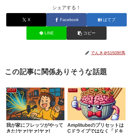
シェアする！
X
Facebook
はてブ
LINE
コピー
でんき＠5150対馬
この記事に関係ありそうな話題
PC/IT
PC/IT
我が家にフレッツがやって
Amplitubeのプリセットは
きた!ヤァ!ヤァ!ヤァ!
Cドライブではなく「ドキ