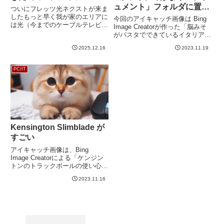
ュメント」フォルダに置か
ついにフレッツ光ネクストが来ま
れる
したもっと早く我が家のエリアに
今回のアイキャッチ画像は Bing
は光（今までのケーブルテレビ回
Image Creatorが作った「脳みそ
線も光なので厳密にいうと間違っ
がパスタでできているイタリア
た表現なのですが、今回は便宜上
人、アニメ風。」です。さて、
フレッツ光ネクストを光と呼びま
2025.12.16
2023.11.19
OS がクラッシュしてもファイル
す）が来ていたのですが、いろい
は消えないように「ドキュメン
ろ事情がありまして、少し遅れ
ト」などのフォルダを別のドライ
PC/IT
て...
ブに保存してる方...
Kensington Slimblade が
すごい
アイキャッチ画像は、Bing
Image Creatorによる「ケンジン
トンのトラックボールの使い心地
が最高で感動しているかわいい
2023.11.16
猫」です。腱鞘炎持ちにトラック
ボールがいいという情報を知って
はいたのですが、八千円くらいす
るので今使っているマ...