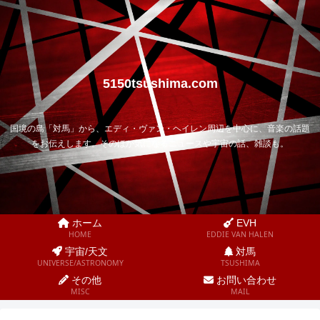
5150tsushima.com
国境の島「対馬」から、エディ・ヴァン・ヘイレン周辺を中心に、音楽の話題
をお伝えします。そのほか気になるニュースや宇宙の話、雑談も。
ホーム
EVH
HOME
EDDIE VAN HALEN
宇宙/天文
対馬
UNIVERSE/ASTRONOMY
TSUSHIMA
その他
お問い合わせ
MISC
MAIL