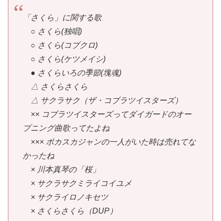
「さくら」に関する歌
○ さくら(独唱)
○ さくら(コブクロ)
○ さくら(ケツメイシ)
● さくらいろの季節(塊魂)
△ さくらさくら
△ サクラサク（ザ・コブラツイスターズ）
×× コブラツイスターズってダイガードのオー
プニング曲歌ってたよね
××× ポカスカジャンの一人がいた時は売れてな
かったね
× 川本真琴の「桜」
× サクラサクミライコイユメ
× サクライロノキセツ
× さくらさくら（DUP）