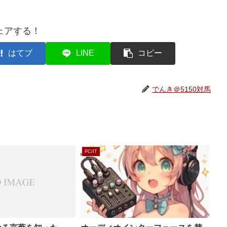
ェアする！
はてブ
LINE
コピー
でんき＠5150対馬
PC/IT