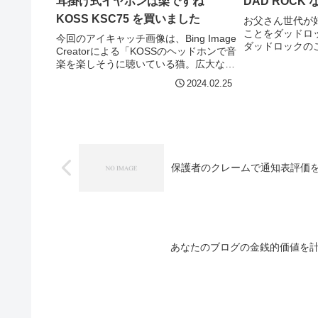
耳掛け式イヤホンは楽ですね
DAD ROCK
KOSS KSC75 を買いました
お父さん世代が
ことをダッドロ
今回のアイキャッチ画像は、Bing Image
ダッドロックの
Creatorによる「KOSSのヘッドホンで音
んなページがありま
楽を楽しそうに聴いている猫。広大な緑
Ultimate Dad R
の草原。」です。たぶんこれ聴こえてな
2024.02.25
リカのファングッ
いですけどね。ヘッドホンは、いつもは
オーディオテクニカの ATH-M40x...
保護者のクレームで通知表評価
あなたのブログの金銭的価値を計算する「H