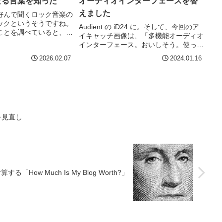
 なる言葉を知った
オーディオインターフェースを替
えました
好んで聞くロック音楽の
ックというそうですね。
Audient の iD24 に。そして、今回のア
ことを調べていると、こ
イキャッチ画像は、「多機能オーディオ
した。America's
インターフェース。おいしそう。使って
ock Bands by Stateアメ
いるのはかわいい猫耳の女の子。印象
2026.02.07
2024.01.16
ズサ...
派。」です。おいしそうでもないし印象
派でもないけど、かわいいですね。
2018年くらい...
を見直し
ow Much Is My Blog Worth?」