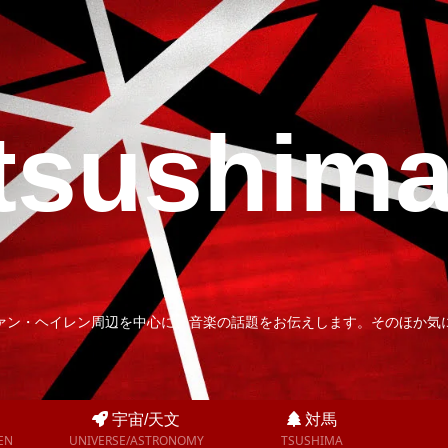
tsushim
ァン・ヘイレン周辺を中心に、音楽の話題をお伝えします。そのほか気
宇宙/天文
対馬
EN
UNIVERSE/ASTRONOMY
TSUSHIMA