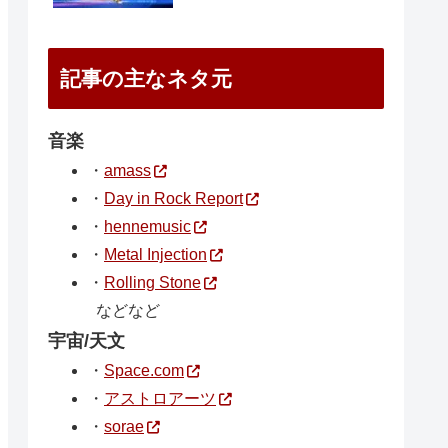
記事の主なネタ元
音楽
・
amass
・
Day in Rock Report
・
hennemusic
・
Metal Injection
・
Rolling Stone
などなど
宇宙/天文
・
Space.com
・
アストロアーツ
・
sorae