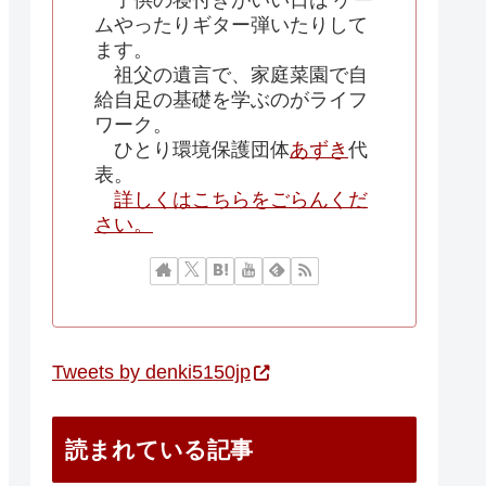
子供の寝付きがいい日は ゲー
ムやったりギター弾いたりして
ます。
祖父の遺言で、家庭菜園で自
給自足の基礎を学ぶのがライフ
ワーク。
ひとり環境保護団体
あずき
代
表。
詳しくはこちらをごらんくだ
さい。
Tweets by denki5150jp
読まれている記事