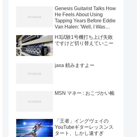
Genesis Guitarist Talks How
He Feels About Using
Tapping Years Before Eddie
Van Halen: 'Well, I Was
Using It In '71' [News]
H3試験1号機打ち上げ失敗
ですけど切り替えていこー
jaxa 頼みますよー
MSN マネー : おこづかい帳
「王者」イングヴェイの
YouTubeギターレッスンス
タート、しかし速すぎ