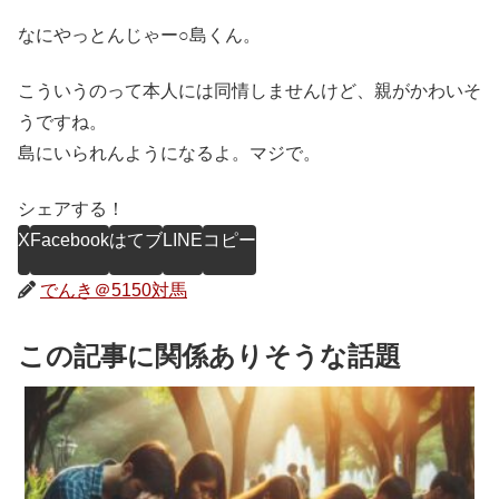
なにやっとんじゃー○島くん。
こういうのって本人には同情しませんけど、親がかわいそ
うですね。
島にいられんようになるよ。マジで。
シェアする！
X
Facebook
はてブ
LINE
コピー
でんき＠5150対馬
この記事に関係ありそうな話題