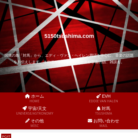
5150tsushima.com
国境の島「対馬」から、エディ・ヴァン・ヘイレン周辺を中心に、音楽の話題
をお伝えします。そのほか気になるニュースや宇宙の話、雑談も。
ホーム
EVH
HOME
EDDIE VAN HALEN
宇宙/天文
対馬
UNIVERSE/ASTRONOMY
TSUSHIMA
その他
お問い合わせ
MISC
MAIL
PC/IT