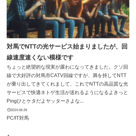
対馬でNTTの光サービス始まりましたが、回
線速度速くない模様です
ちょっと絶望的な現実が露わになってきました。クソ回
線で大好評の対馬市CATV回線ですが、満を持してNTT
が乗り出してきてくれまして、これでNTTの高品質な光
サービスで快適ネトゲ生活が送れるようになるよきっと
Pingひとケタだよヤッターさよな...
2024.08.28
PC/IT
対馬