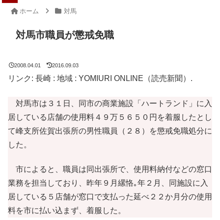
ホーム
対馬
対馬市職員が懲戒免職
2008.04.01
2016.09.03
リンク: 長崎 : 地域 : YOMIURI ONLINE（読売新聞）.
対馬市は３１日、同市の商業施設「ハートランド」に入
居している店舗の使用料４９万５６５０円を着服したとし
て峰支所佐賀出張所の男性職員（２８）を懲戒免職処分に
した。
市によると、職員は同出張所で、使用料納付などの窓口
業務を担当しており、昨年９月縲恪｡年２月、同施設に入
居している５店舗が窓口で支払った延べ２２か月分の使用
料を市に払い込まず、着服した。