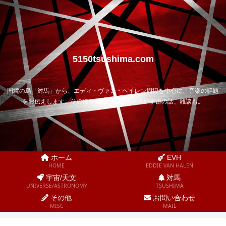
5150tsushima.com
国境の島「対馬」から、エディ・ヴァン・ヘイレン周辺を中心に、音楽の話題
をお伝えします。そのほか気になるニュースや宇宙の話、雑談も。
ホーム
EVH
HOME
EDDIE VAN HALEN
宇宙/天文
対馬
UNIVERSE/ASTRONOMY
TSUSHIMA
その他
お問い合わせ
MISC
MAIL