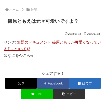
ホーム
雑記
篠原ともえは元々可愛いですよ？
2008.05.18
2016.09.03
リンク:
無題のドキュメント 篠原ともえが可愛くなってい
る件について
.
皆なにを今さらw
シェアする！
X
Facebook
はてブ
LINE
コピー