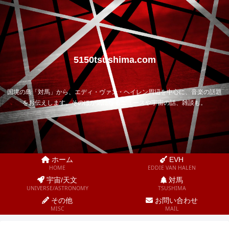
5150tsushima.com
国境の島「対馬」から、エディ・ヴァン・ヘイレン周辺を中心に、音楽の話題
をお伝えします。そのほか気になるニュースや宇宙の話、雑談も。
ホーム
EVH
HOME
EDDIE VAN HALEN
宇宙/天文
対馬
UNIVERSE/ASTRONOMY
TSUSHIMA
その他
お問い合わせ
MISC
MAIL