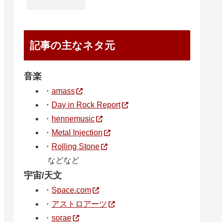
記事の主なネタ元
音楽
・
amass
・
Day in Rock Report
・
hennemusic
・
Metal Injection
・
Rolling Stone
などなど
宇宙/天文
・
Space.com
・
アストロアーツ
・
sorae