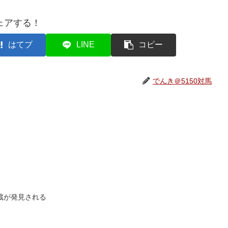
ェアする！
はてブ
LINE
コピー
でんき＠5150対馬
武蔵が発見される