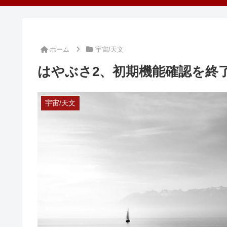
ホーム
宇宙/天文
はやぶさ2、初期機能確認を終
宇宙/天文