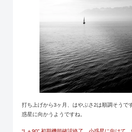
打ち上げから3ヶ月、はやぶさ2は順調そうで
惑星に向かうようですね。
“L＋90” 初期機能確認終了。小惑星に向けて、い