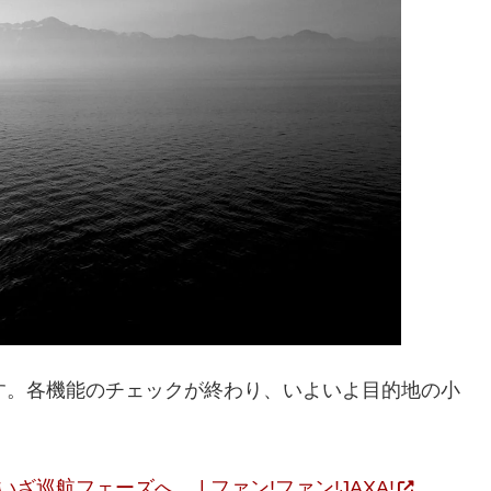
す。各機能のチェックが終わり、いよいよ目的地の小
ざ巡航フェーズへ。 | ファン!ファン!JAXA!
.