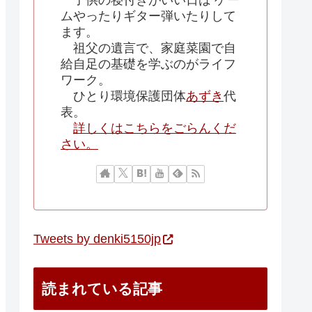
子供の寝付きがいい日は ゲー
ムやったりギター弾いたりして
ます。
祖父の遺言で、家庭菜園で自
給自足の基礎を学ぶのがライフ
ワーク。
ひとり環境保護団体
あずき
代
表。
詳しくはこちらをごらんくだ
さい。
Tweets by denki5150jp
読まれている記事