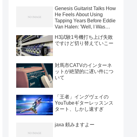
Genesis Guitarist Talks How
He Feels About Using
Tapping Years Before Eddie
Van Halen: 'Well, I Was
Using It In '71' [News]
H3試験1号機打ち上げ失敗
ですけど切り替えていこー
対馬市CATVのインターネ
ットが絶望的に遅い件につ
いて
「王者」イングヴェイの
YouTubeギターレッスンス
タート、しかし速すぎ
jaxa 頼みますよー