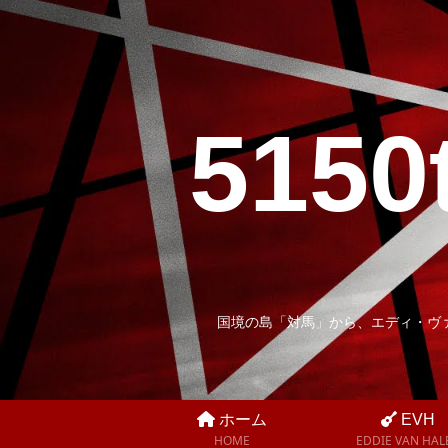
5150
国境の島「対馬」から、エディ・ヴ
ホーム
EVH
HOME
EDDIE VAN HAL