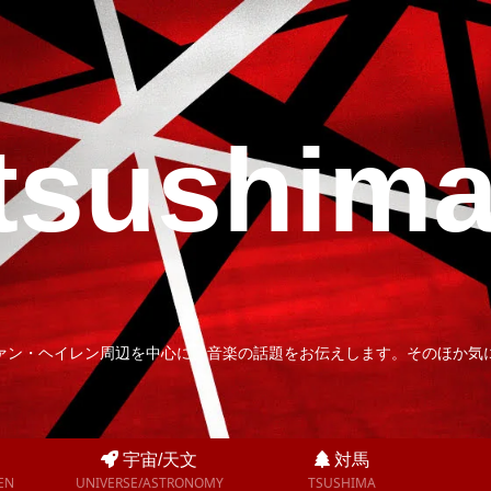
tsushim
ァン・ヘイレン周辺を中心に、音楽の話題をお伝えします。そのほか気
宇宙/天文
対馬
EN
UNIVERSE/ASTRONOMY
TSUSHIMA