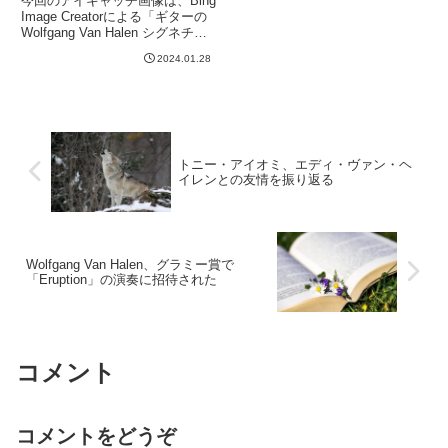
今回のアイキャッチ画像は、Bing
Image Creatorによる「ギターの
Wolfgang Van Halen シグネチャ
ーモデル。ヴァン・ゴッホ風の
2024.01.28
絵。」です。塗装がゴッホ風にな
りました。本当にこれだと思われ
そうなクオリティ。もちろん...
トニー・アイオミ、エディ・ヴァン・ヘ
イレンとの友情を振り返る
Wolfgang Van Halen、グラミー賞で
「Eruption」の演奏に招待された
コメント
コメントをどうぞ