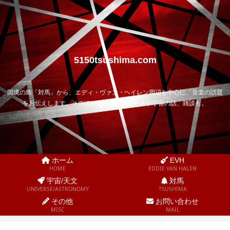
5150tsushima.com
国境の島「対馬」から、エディ・ヴァン・ヘイレン周辺を中心に、音楽の話題
をお伝えします。そのほか気になるニュースや宇宙の話、雑談も。
ホーム
EVH
HOME
EDDIE VAN HALEN
宇宙/天文
対馬
UNIVERSE/ASTRONOMY
TSUSHIMA
その他
お問い合わせ
MISC
MAIL