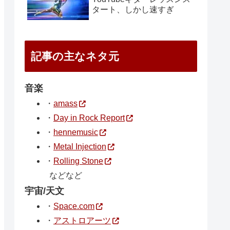
タート、しかし速すぎ
記事の主なネタ元
音楽
・
amass
・
Day in Rock Report
・
hennemusic
・
Metal Injection
・
Rolling Stone
などなど
宇宙/天文
・
Space.com
・
アストロアーツ