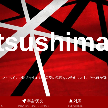
tsushim
ァン・ヘイレン周辺を中心に、音楽の話題をお伝えします。そのほか気
宇宙/天文
対馬
EN
UNIVERSE/ASTRONOMY
TSUSHIMA