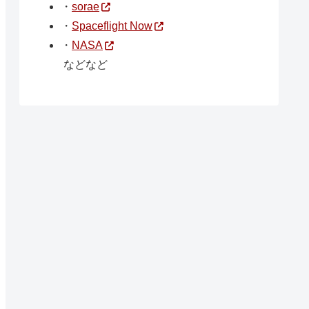
・
sorae
・
Spaceflight Now
・
NASA
などなど