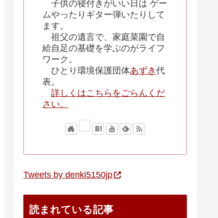
子供の寝付きがいい日は ゲー
ムやったりギター弾いたりして
ます。
祖父の遺言で、家庭菜園で自
給自足の基礎を学ぶのがライフ
ワーク。
ひとり環境保護団体
あずき
代
表。
詳しくはこちらをごらんくだ
さい。
Tweets by denki5150jp
読まれている記事