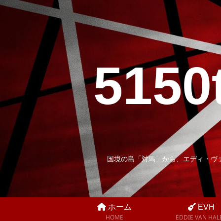
5150
国境の島「対馬」から、エディ・ヴ
ホーム
EVH
HOME
EDDIE VAN HAL