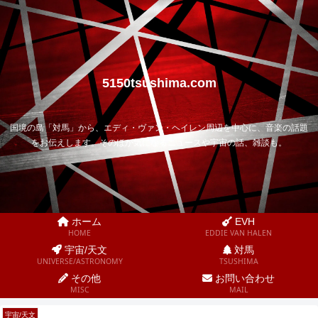
5150tsushima.com
国境の島「対馬」から、エディ・ヴァン・ヘイレン周辺を中心に、音楽の話題
をお伝えします。そのほか気になるニュースや宇宙の話、雑談も。
ホーム
EVH
HOME
EDDIE VAN HALEN
宇宙/天文
対馬
UNIVERSE/ASTRONOMY
TSUSHIMA
その他
お問い合わせ
MISC
MAIL
宇宙/天文