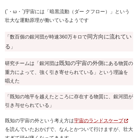
(`・ω・´)宇宙には「暗黒流動（ダー クフロー）」という
壮大な運動原理が働いているようです
同方向に流れてい
「数百個の銀河団が時速360万キロで
る
」
既知の宇宙の外側
研究チームは「銀河団は
にある物質の
重力によって、強く引き寄せられている」という理論を
唱えた
「既知の地平を越えたところに存在する物質に、銀河団が
引き与せられている」
既知の宇宙の外という考え方は
宇宙のランドスケープ
を読んでいたおかげで、なんとかついて行けますが、壮大
すぎて頭が痛くなってきます。