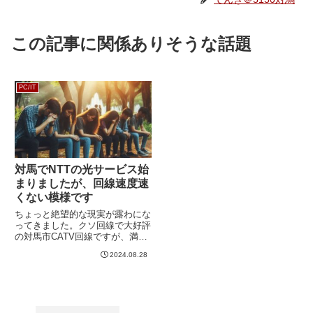
この記事に関係ありそうな話題
PC/IT
対馬でNTTの光サービス始
まりましたが、回線速度速
くない模様です
ちょっと絶望的な現実が露わにな
ってきました。クソ回線で大好評
の対馬市CATV回線ですが、満を
持してNTTが乗り出してきてくれ
2024.08.28
まして、これでNTTの高品質な光
サービスで快適ネトゲ生活が送れ
るようになるよきっとPingひとケ
タだよヤッターさよな...