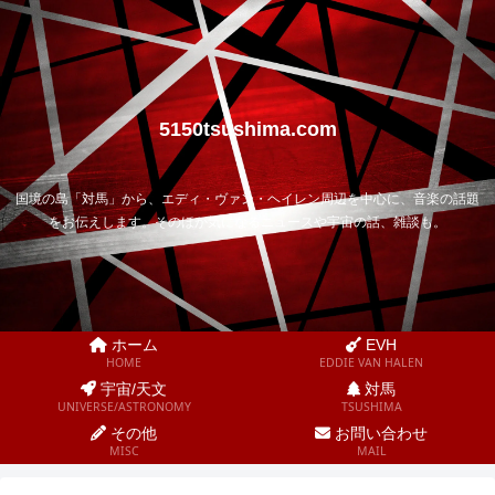
5150tsushima.com
国境の島「対馬」から、エディ・ヴァン・ヘイレン周辺を中心に、音楽の話題
をお伝えします。そのほか気になるニュースや宇宙の話、雑談も。
ホーム
EVH
HOME
EDDIE VAN HALEN
宇宙/天文
対馬
UNIVERSE/ASTRONOMY
TSUSHIMA
その他
お問い合わせ
MISC
MAIL