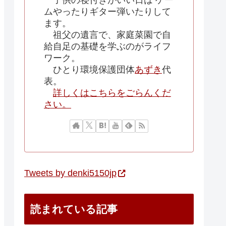
子供の寝付きがいい日は ゲー
ムやったりギター弾いたりして
ます。
祖父の遺言で、家庭菜園で自
給自足の基礎を学ぶのがライフ
ワーク。
ひとり環境保護団体
あずき
代
表。
詳しくはこちらをごらんくだ
さい。
Tweets by denki5150jp
読まれている記事