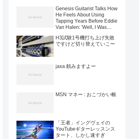
Genesis Guitarist Talks How
He Feels About Using
Tapping Years Before Eddie
Van Halen: 'Well, I Was
Using It In '71' [News]
H3試験1号機打ち上げ失敗
ですけど切り替えていこー
jaxa 頼みますよー
MSN マネー : おこづかい帳
「王者」イングヴェイの
YouTubeギターレッスンス
タート、しかし速すぎ