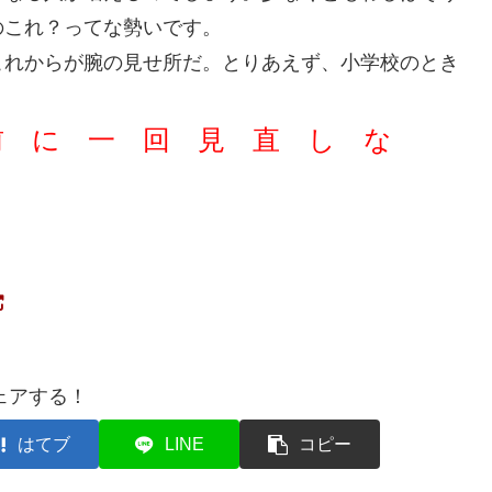
のこれ？ってな勢いです。
これからが腕の見せ所だ。とりあえず、小学校のとき
前 に 一 回 見 直 し な
ェアする！
はてブ
LINE
コピー