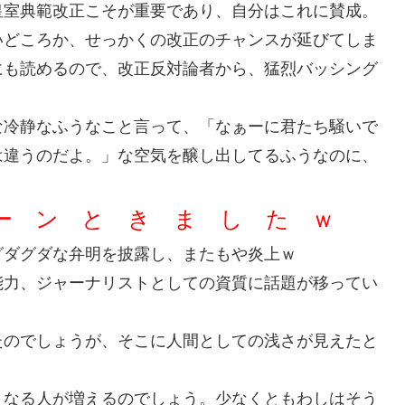
皇室典範改正こそが重要であり、自分はこれに賛成。
いどころか、せっかくの改正のチャンスが延びてしま
にも読めるので、改正反対論者から、猛烈バッシング
な冷静なふうなこと言って、「なぁーに君たち騒いで
は違うのだよ。」な空気を醸し出してるふうなのに、
ー ン と き ま し た ｗ
グダグダな弁明を披露し、またもや炎上ｗ
能力、ジャーナリストとしての資質に話題が移ってい
たのでしょうが、そこに人間としての浅さが見えたと
くなる人が増えるのでしょう。少なくともわしはそう