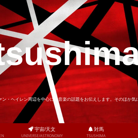
tsushim
ァン・ヘイレン周辺を中心に、音楽の話題をお伝えします。そのほか気
宇宙/天文
対馬
EN
UNIVERSE/ASTRONOMY
TSUSHIMA