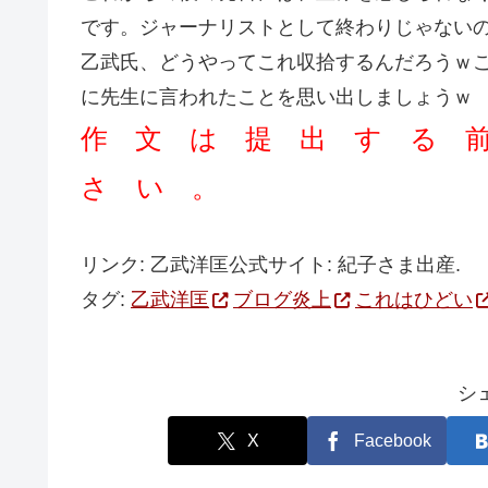
です。ジャーナリストとして終わりじゃない
乙武氏、どうやってこれ収拾するんだろうｗ
に先生に言われたことを思い出しましょうｗ
作 文 は 提 出 す る 
さ い 。
リンク: 乙武洋匡公式サイト: 紀子さま出産.
タグ:
乙武洋匡
ブログ炎上
これはひどい
シ
X
Facebook