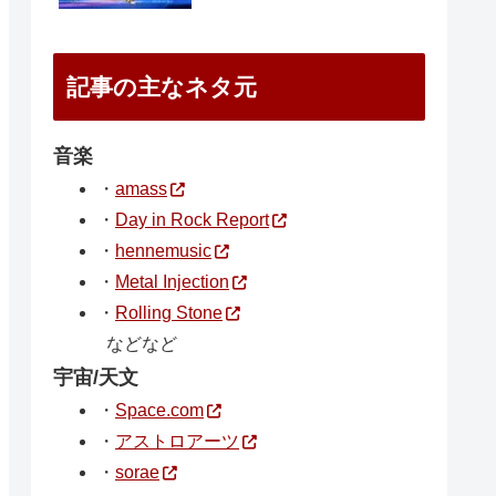
記事の主なネタ元
音楽
・
amass
・
Day in Rock Report
・
hennemusic
・
Metal Injection
・
Rolling Stone
などなど
宇宙/天文
・
Space.com
・
アストロアーツ
・
sorae