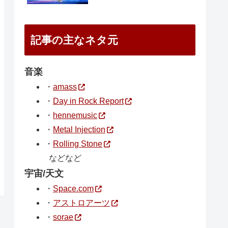
記事の主なネタ元
音楽
・
amass
・
Day in Rock Report
・
hennemusic
・
Metal Injection
・
Rolling Stone
などなど
宇宙/天文
・
Space.com
・
アストロアーツ
・
sorae