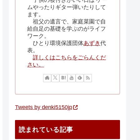
子供の寝付きがいい日は ゲー
ムやったりギター弾いたりして
ます。
祖父の遺言で、家庭菜園で自
給自足の基礎を学ぶのがライフ
ワーク。
ひとり環境保護団体
あずき
代
表。
詳しくはこちらをごらんくだ
さい。
Tweets by denki5150jp
読まれている記事