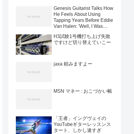
Genesis Guitarist Talks How
He Feels About Using
Tapping Years Before Eddie
Van Halen: 'Well, I Was
Using It In '71' [News]
H3試験1号機打ち上げ失敗
ですけど切り替えていこー
jaxa 頼みますよー
MSN マネー : おこづかい帳
「王者」イングヴェイの
YouTubeギターレッスンス
タート、しかし速すぎ