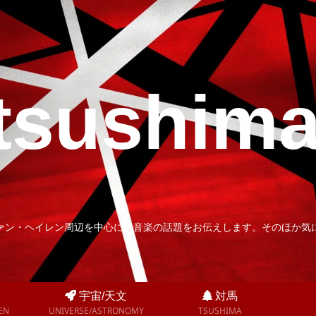
tsushim
ァン・ヘイレン周辺を中心に、音楽の話題をお伝えします。そのほか気
宇宙/天文
対馬
EN
UNIVERSE/ASTRONOMY
TSUSHIMA