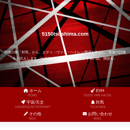
5150tsushima.com
国境の島「対馬」から、エディ・ヴァン・ヘイレン周辺を中心に、音楽の話題
をお伝えします。そのほか気になるニュースや宇宙の話、雑談も。
ホーム
EVH
HOME
EDDIE VAN HALEN
宇宙/天文
対馬
UNIVERSE/ASTRONOMY
TSUSHIMA
その他
お問い合わせ
MISC
MAIL