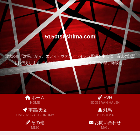
5150tsushima.com
国境の島「対馬」から、エディ・ヴァン・ヘイレン周辺を中心に、音楽の話題
をお伝えします。そのほか気になるニュースや宇宙の話、雑談も。
ホーム
EVH
HOME
EDDIE VAN HALEN
宇宙/天文
対馬
UNIVERSE/ASTRONOMY
TSUSHIMA
その他
お問い合わせ
MISC
MAIL