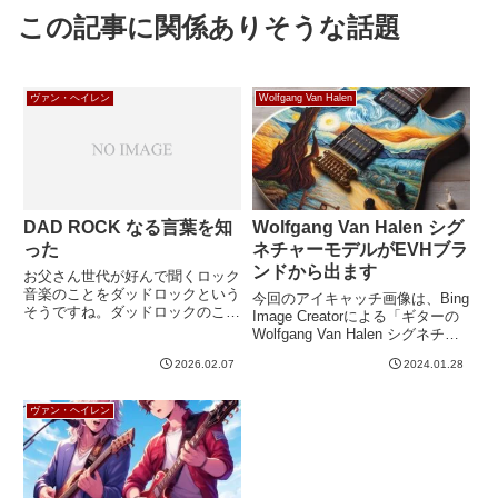
この記事に関係ありそうな話題
ヴァン・ヘイレン
Wolfgang Van Halen
DAD ROCK なる言葉を知
Wolfgang Van Halen シグ
った
ネチャーモデルがEVHブラ
ンドから出ます
お父さん世代が好んで聞くロック
音楽のことをダッドロックという
今回のアイキャッチ画像は、Bing
そうですね。ダッドロックのこと
Image Creatorによる「ギターの
を調べていると、こんなページが
Wolfgang Van Halen シグネチャ
ありました。America's Ultimate
ーモデル。ヴァン・ゴッホ風の
Dad Rock Bands by Stateアメリ
2026.02.07
2024.01.28
絵。」です。塗装がゴッホ風にな
カのファングッズサ...
りました。本当にこれだと思われ
そうなクオリティ。もちろん...
ヴァン・ヘイレン