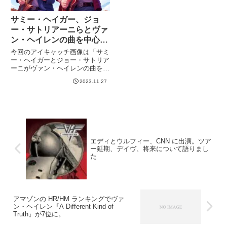
サミー・ヘイガー、ジョ
ー・サトリアーニらとヴァ
ン・ヘイレンの曲を中心に
したツアーを開催へ
今回のアイキャッチ画像は「サミ
ー・ヘイガーとジョー・サトリア
ーニがヴァン・ヘイレンの曲を中
心にしたライブを開催している様
2023.11.27
子。晴れた日。野外ステージ。ア
ニメ調。」です。なお、「アニメ
調」を付けないとフォトリアルな
画像が生成されてしまい、これ
は...
エディとウルフィー、CNN に出演。ツア
ー延期、デイヴ、将来について語りまし
た
アマゾンの HR/HM ランキングでヴァ
ン・ヘイレン『A Different Kind of
Truth』が7位に。