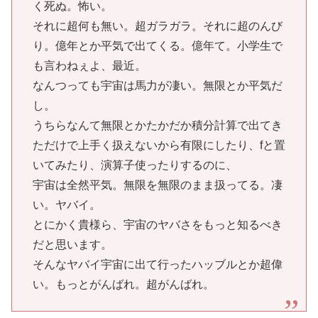
く死ぬ。怖い。
それに超何も無い。超ガラガラ。それに超のんび
り。億年とか平気で出てくる。億年て。小学生で
も言わねぇよ、最近。
なんつっても宇宙は馬力が凄い。無限とか平気だ
し。
うちらなんて無限とかたかだか積分計算で出てき
ただけで上手く扱えないから有限にしたり、fと置
いてみたり、演算子使ったりするのに、
宇宙は全然平気。無限を無限のまま扱ってる。凄
い。ヤバイ。
とにかく貴様ら、宇宙のヤバさをもっと知るべき
だと思います。
そんなヤバイ宇宙に出て行ったハッブルとか超偉
い。もっとがんばれ。超がんばれ。