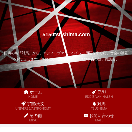
5150tsushima.com
国境の島「対馬」から、エディ・ヴァン・ヘイレン周辺を中心に、音楽の話題
をお伝えします。そのほか気になるニュースや宇宙の話、雑談も。
ホーム
EVH
HOME
EDDIE VAN HALEN
宇宙/天文
対馬
UNIVERSE/ASTRONOMY
TSUSHIMA
その他
お問い合わせ
MISC
MAIL