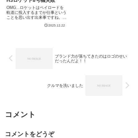
H3ロケット8号機失敗
OMG...ロケットはペイロードを
軌道に投入するまでが仕事という
ことを思い出す出来事ですね。
同日午後に開催した記者会見で、
2025.12.22
H3ロケットの開発責任者でJAXA
の理事を務める岡田匡史氏は、第
2回燃焼について「推力をみると
第2回の着火はしたが、...
ブランド力が落ちてきたのはロゴのせい
だったんだよ！！
クルマを洗いました
コメント
コメントをどうぞ