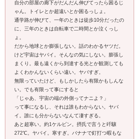
自分の部屋の廊下がだんだん伸びてったら困るじ
ゃん。トイレとか超遠いとか困るっしょ。
通学路が伸びて、一年のときは徒歩10分だったの
に、三年のときは自転車で二時間とか泣くっし
ょ。
だから地球とか膨張しない。話のわかるヤツだ。
けど宇宙はヤバイ。そんなの気にしない。膨張し
まくり。最も遠くから到達する光とか観測しても
よくわかんないくらい遠い。ヤバすぎ。
無限っていたけど、もしかしたら有限かもしんな
い。でも有限って事にすると
「じゃあ、宇宙の端の外側ってナニよ？」
って事になるし、それは誰もわからない。ヤバ
イ。誰にも分からないなんて凄すぎる。
あと超寒い。約1ケルビン。摂氏で言うと竏驤
272℃。ヤバイ。寒すぎ。バナナで釘打つ暇もな