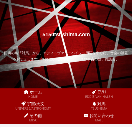
5150tsushima.com
国境の島「対馬」から、エディ・ヴァン・ヘイレン周辺を中心に、音楽の話題
をお伝えします。そのほか気になるニュースや宇宙の話、雑談も。
ホーム
EVH
HOME
EDDIE VAN HALEN
宇宙/天文
対馬
UNIVERSE/ASTRONOMY
TSUSHIMA
その他
お問い合わせ
MISC
MAIL