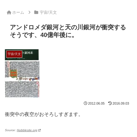
ホーム
宇宙/天文
アンドロメダ銀河と天の川銀河が衝突する
そうです、40億年後に。
宇宙/天文
2012.06.05
2016.09.03
衝突中の夜空がおそろしすぎます。
Source:
Hubblesite.org