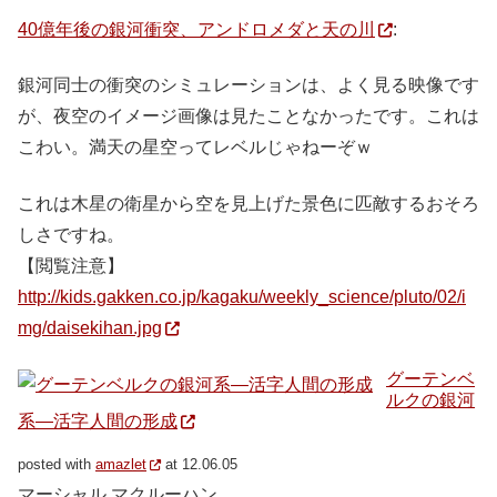
40億年後の銀河衝突、アンドロメダと天の川
:
銀河同士の衝突のシミュレーションは、よく見る映像です
が、夜空のイメージ画像は見たことなかったです。これは
こわい。満天の星空ってレベルじゃねーぞｗ
これは木星の衛星から空を見上げた景色に匹敵するおそろ
しさですね。
【閲覧注意】
http://kids.gakken.co.jp/kagaku/weekly_science/pluto/02/i
mg/daisekihan.jpg
グーテンベ
ルクの銀河
系―活字人間の形成
posted with
amazlet
at 12.06.05
マーシャル マクルーハン