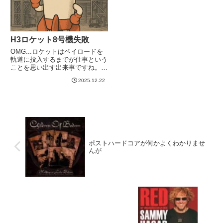
H3ロケット8号機失敗
OMG...ロケットはペイロードを
軌道に投入するまでが仕事という
ことを思い出す出来事ですね。
同日午後に開催した記者会見で、
2025.12.22
H3ロケットの開発責任者でJAXA
の理事を務める岡田匡史氏は、第
2回燃焼について「推力をみると
第2回の着火はしたが、...
ポストハードコアが何かよくわかりませ
んが