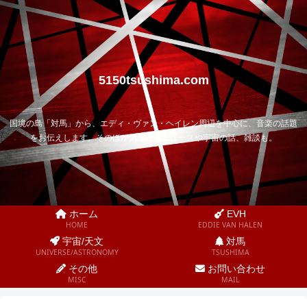
5150tsushima.com
国境の島「対馬」から、エディ・ヴァン・ヘイレン周辺を中心に、音楽の話題
をお伝えします。そのほか気になるニュースや宇宙の話、雑談も。
ホーム
EVH
HOME
EDDIE VAN HALEN
宇宙/天文
対馬
UNIVERSE/ASTRONOMY
TSUSHIMA
その他
お問い合わせ
MISC
MAIL