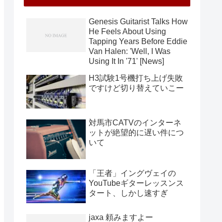
Genesis Guitarist Talks How
He Feels About Using
Tapping Years Before Eddie
Van Halen: 'Well, I Was
Using It In '71' [News]
H3試験1号機打ち上げ失敗
ですけど切り替えていこー
対馬市CATVのインターネ
ットが絶望的に遅い件につ
いて
「王者」イングヴェイの
YouTubeギターレッスンス
タート、しかし速すぎ
jaxa 頼みますよー