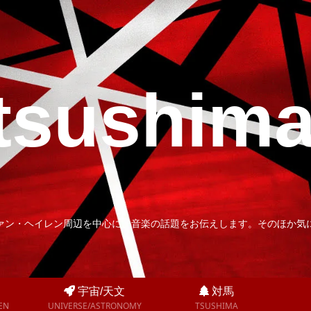
tsushim
ァン・ヘイレン周辺を中心に、音楽の話題をお伝えします。そのほか気
宇宙/天文
対馬
EN
UNIVERSE/ASTRONOMY
TSUSHIMA