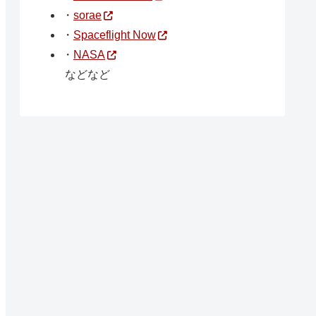
・
sorae
・
Spaceflight Now
・
NASA
などなど