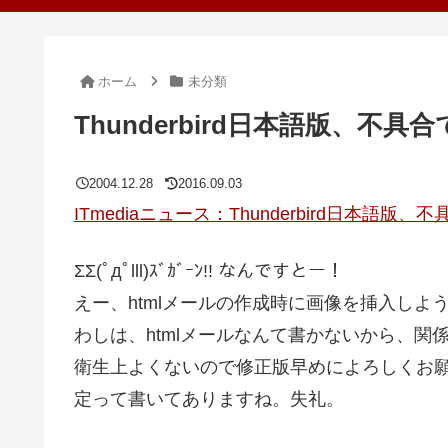
ホーム
未分類
Thunderbird日本語版、不
2004.12.28
2016.09.03
ITmediaニュース：Thunderbird日本語版
ΣΣ(ﾟдﾟlll)ｽﾞｶﾞｰﾝ!! なんですとー！
えー、htmlメールの作成時に画像を挿入しよ
わしは、htmlメールなんて書かないから、
衛生上よくないので修正版早めによろしくお願
定って書いてありますね。失礼。