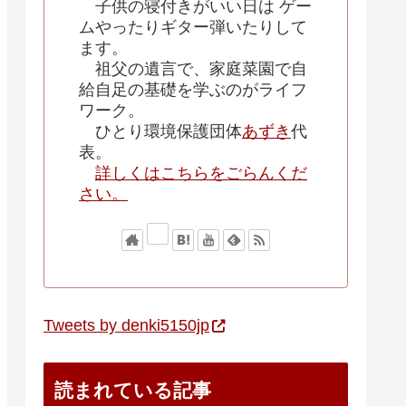
子供の寝付きがいい日は ゲー
ムやったりギター弾いたりして
ます。
祖父の遺言で、家庭菜園で自
給自足の基礎を学ぶのがライフ
ワーク。
ひとり環境保護団体
あずき
代
表。
詳しくはこちらをごらんくだ
さい。
Tweets by denki5150jp
読まれている記事