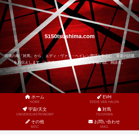
5150tsushima.com
国境の島「対馬」から、エディ・ヴァン・ヘイレン周辺を中心に、音楽の話題
をお伝えします。そのほか気になるニュースや宇宙の話、雑談も。
ホーム
EVH
HOME
EDDIE VAN HALEN
宇宙/天文
対馬
UNIVERSE/ASTRONOMY
TSUSHIMA
その他
お問い合わせ
MISC
MAIL