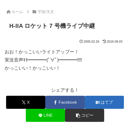
ホーム
宇宙/天文
H-IIA ロケット 7 号機ライブ中継
2005.02.26
2016.09.03
おお！かっこいいライトアップー！
実況音声ｷﾀ━━━━(ﾟ∀ﾟ)━━━━!!!!
かっこいい！かっこいい！
シェアする！
X
Facebook
はてブ
LINE
コピー