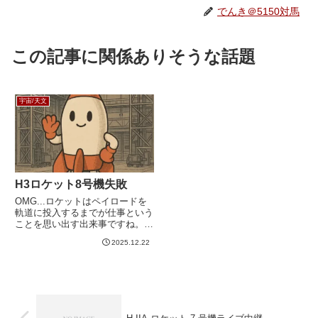
でんき＠5150対馬
この記事に関係ありそうな話題
宇宙/天文
H3ロケット8号機失敗
OMG...ロケットはペイロードを
軌道に投入するまでが仕事という
ことを思い出す出来事ですね。
同日午後に開催した記者会見で、
2025.12.22
H3ロケットの開発責任者でJAXA
の理事を務める岡田匡史氏は、第
2回燃焼について「推力をみると
第2回の着火はしたが、...