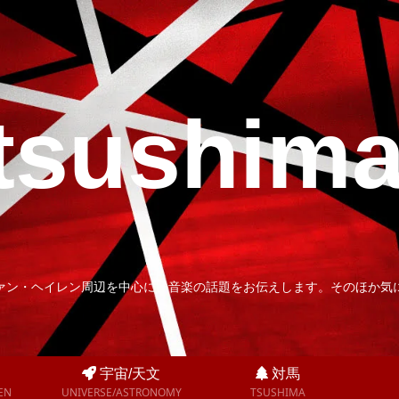
tsushim
ァン・ヘイレン周辺を中心に、音楽の話題をお伝えします。そのほか気
宇宙/天文
対馬
EN
UNIVERSE/ASTRONOMY
TSUSHIMA