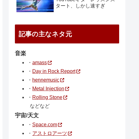
タート、しかし速すぎ
記事の主なネタ元
音楽
・
amass
・
Day in Rock Report
・
hennemusic
・
Metal Injection
・
Rolling Stone
などなど
宇宙/天文
・
Space.com
・
アストロアーツ