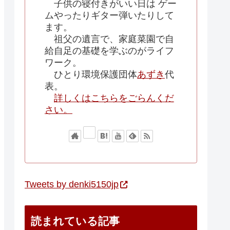
子供の寝付きがいい日は ゲー
ムやったりギター弾いたりして
ます。
祖父の遺言で、家庭菜園で自
給自足の基礎を学ぶのがライフ
ワーク。
ひとり環境保護団体
あずき
代
表。
詳しくはこちらをごらんくだ
さい。
Tweets by denki5150jp
読まれている記事