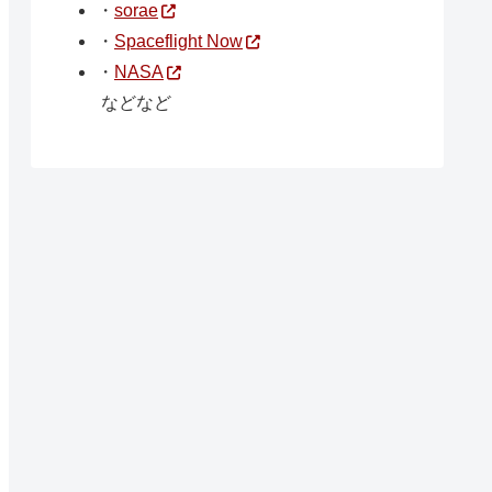
・
sorae
・
Spaceflight Now
・
NASA
などなど