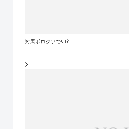
対馬ボロクソでﾜﾛﾀ