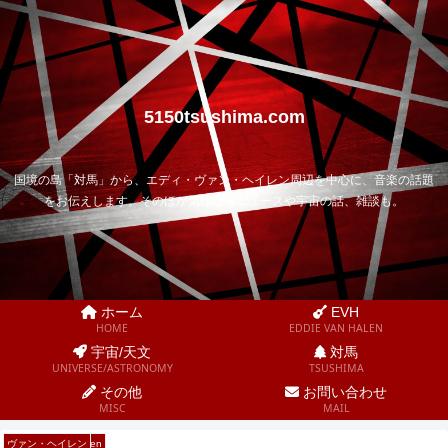
5150tsushima.com
国境の島「対馬」から、エディ・ヴァン・ヘイレン周辺を中心に、音楽の話題
をお伝えします。そのほか気になるニュースや宇宙の話、雑談も。
ホーム
EVH
HOME
EDDIE VAN HALEN
宇宙/天文
対馬
UNIVERSE/ASTRONOMY
TSUSHIMA
その他
お問い合わせ
MISC
MAIL
ヴァン・ヘイレン
Wolfgang Van Halen
ヴァン・ヘイレン