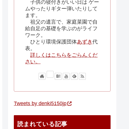
子供の寝付きがいい日は ゲー
ムやったりギター弾いたりして
ます。
祖父の遺言で、家庭菜園で自
給自足の基礎を学ぶのがライフ
ワーク。
ひとり環境保護団体
あずき
代
表。
詳しくはこちらをごらんくだ
さい。
Tweets by denki5150jp
読まれている記事