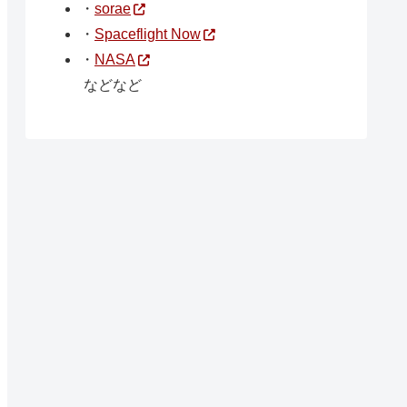
・
sorae
・
Spaceflight Now
・
NASA
などなど