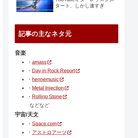
タート、しかし速すぎ
記事の主なネタ元
音楽
・
amass
・
Day in Rock Report
・
hennemusic
・
Metal Injection
・
Rolling Stone
などなど
宇宙/天文
・
Space.com
・
アストロアーツ