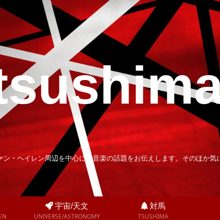
tsushim
ァン・ヘイレン周辺を中心に、音楽の話題をお伝えします。そのほか気
宇宙/天文
対馬
EN
UNIVERSE/ASTRONOMY
TSUSHIMA