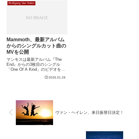
EFFECTS 内蔵のルーパーはイマ
Wolfgang Van Halen
イチ...
Mammoth、最新アルバム
からのシングルカット曲の
MVを公開
マンモスは最新アルバム『The
End』からの3枚目のシングル
「One Of A Kind」のビデオを公
開しました。
2026.01.29
ヴァン・ヘイレン、来日振替日決定！