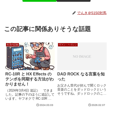
でんき＠5150対馬
この記事に関係ありそうな話題
生活の記録
ヴァン・ヘイレン
RC-10R と HX Effects の
DAD ROCK なる言葉を知
テンポを同期する方法がわ
った
かりません！
お父さん世代が好んで聞くロック
音楽のことをダッドロックという
（2024年3月4日 追記） できま
そうですね。ダッドロックのこと
した。記事の下のほうに追記して
を調べていると、こんなページが
います。ヤフオクで RC-10R と
ありました。America's Ultimate
FS-7 をなかなかお安くゲットで
Dad Rock Bands by Stateアメリ
2024.03.03
2026.02.07
きたので、さっそくエフェクター
カのファングッズサ...
ボードの仲間に入れました。HX