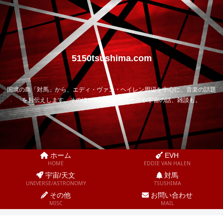
5150tsushima.com
国境の島「対馬」から、エディ・ヴァン・ヘイレン周辺を中心に、音楽の話題
をお伝えします。そのほか気になるニュースや宇宙の話、雑談も。
ホーム
EVH
HOME
EDDIE VAN HALEN
宇宙/天文
対馬
UNIVERSE/ASTRONOMY
TSUSHIMA
その他
お問い合わせ
MISC
MAIL