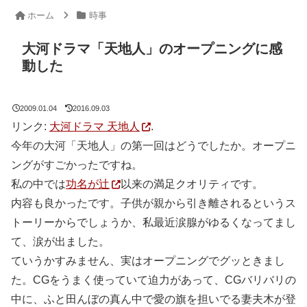
ホーム
時事
大河ドラマ「天地人」のオープニングに感
動した
2009.01.04
2016.09.03
リンク:
大河ドラマ 天地人
.
今年の大河「天地人」の第一回はどうでしたか。オープニ
ングがすごかったですね。
私の中では
功名が辻
以来の満足クオリティです。
内容も良かったです。子供が親から引き離されるというス
トーリーからでしょうか、私最近涙腺がゆるくなってまし
て、涙が出ました。
ていうかすみません、実はオープニングでグッときまし
た。CGをうまく使っていて迫力があって、CGバリバリの
中に、ふと田んぼの真ん中で愛の旗を担いでる妻夫木が登