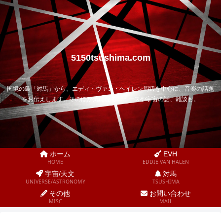
5150tsushima.com
国境の島「対馬」から、エディ・ヴァン・ヘイレン周辺を中心に、音楽の話題
をお伝えします。そのほか気になるニュースや宇宙の話、雑談も。
ホーム
EVH
HOME
EDDIE VAN HALEN
宇宙/天文
対馬
UNIVERSE/ASTRONOMY
TSUSHIMA
その他
お問い合わせ
MISC
MAIL