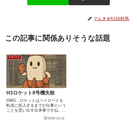
でんき＠5150対馬
この記事に関係ありそうな話題
宇宙/天文
H3ロケット8号機失敗
OMG...ロケットはペイロードを
軌道に投入するまでが仕事という
ことを思い出す出来事ですね。
同日午後に開催した記者会見で、
2025.12.22
H3ロケットの開発責任者でJAXA
の理事を務める岡田匡史氏は、第
2回燃焼について「推力をみると
第2回の着火はしたが、...