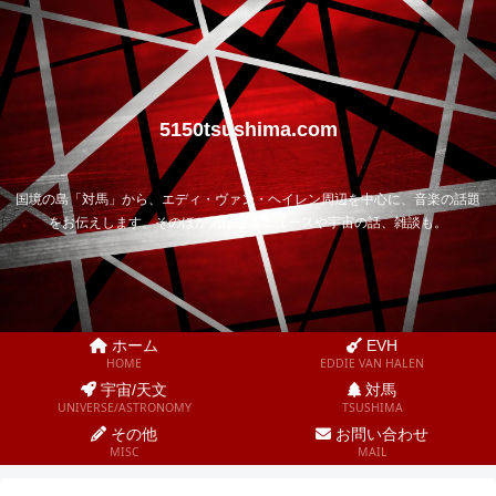
5150tsushima.com
国境の島「対馬」から、エディ・ヴァン・ヘイレン周辺を中心に、音楽の話題
をお伝えします。そのほか気になるニュースや宇宙の話、雑談も。
ホーム
EVH
HOME
EDDIE VAN HALEN
宇宙/天文
対馬
UNIVERSE/ASTRONOMY
TSUSHIMA
その他
お問い合わせ
MISC
MAIL