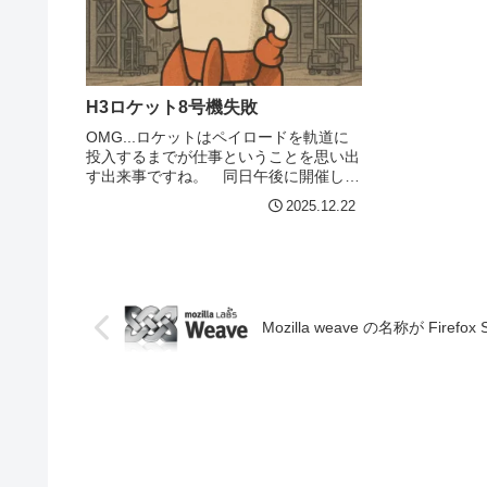
H3ロケット8号機失敗
OMG...ロケットはペイロードを軌道に
投入するまでが仕事ということを思い出
す出来事ですね。 同日午後に開催した
記者会見で、H3ロケットの開発責任者
2025.12.22
でJAXAの理事を務める岡田匡史氏は、
第2回燃焼について「推力をみると第2回
の着火はしたが、...
Mozilla weave の名称が Fire