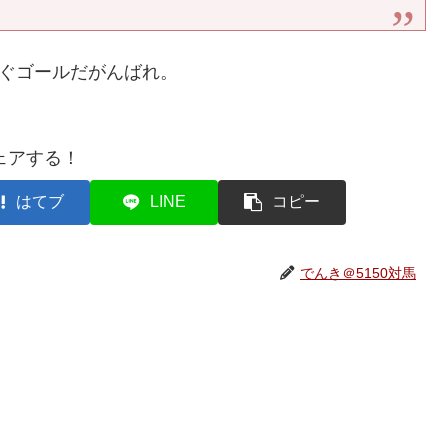
すぐゴールだがんばれ。
ェアする！
はてブ
LINE
コピー
でんき＠5150対馬