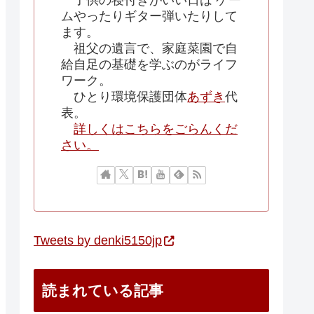
子供の寝付きがいい日は ゲー
ムやったりギター弾いたりして
ます。
祖父の遺言で、家庭菜園で自
給自足の基礎を学ぶのがライフ
ワーク。
ひとり環境保護団体
あずき
代
表。
詳しくはこちらをごらんくだ
さい。
Tweets by denki5150jp
読まれている記事