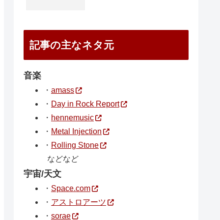
記事の主なネタ元
音楽
・
amass
・
Day in Rock Report
・
hennemusic
・
Metal Injection
・
Rolling Stone
などなど
宇宙/天文
・
Space.com
・
アストロアーツ
・
sorae