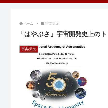
ホーム
宇宙/天文
「はやぶさ」宇宙開発史上のト
宇宙/天文