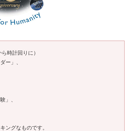
から時計回りに）
ンダー」、
実験」、
イキングなものです。