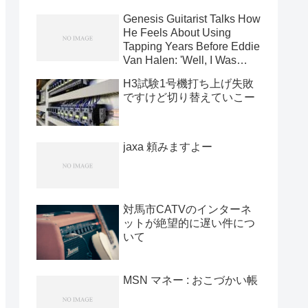
Genesis Guitarist Talks How
He Feels About Using
Tapping Years Before Eddie
Van Halen: 'Well, I Was
Using It In '71' [News]
H3試験1号機打ち上げ失敗
ですけど切り替えていこー
jaxa 頼みますよー
対馬市CATVのインターネ
ットが絶望的に遅い件につ
いて
MSN マネー : おこづかい帳