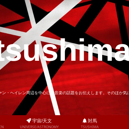
tsushim
ァン・ヘイレン周辺を中心に、音楽の話題をお伝えします。そのほか気
宇宙/天文
対馬
EN
UNIVERSE/ASTRONOMY
TSUSHIMA