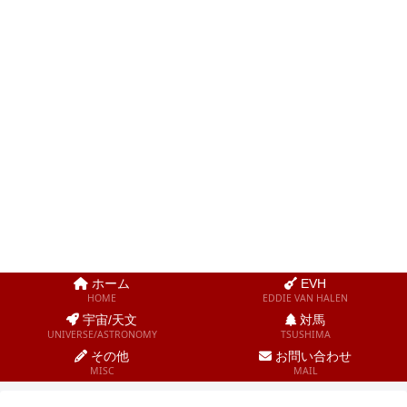
5150tsushima.com
国境の島「対馬」から、エディ・ヴァン・ヘイレン周辺を中心に、音楽の話題
をお伝えします。そのほか気になるニュースや宇宙の話、雑談も。
ホーム
EVH
HOME
EDDIE VAN HALEN
宇宙/天文
対馬
UNIVERSE/ASTRONOMY
TSUSHIMA
その他
お問い合わせ
MISC
MAIL