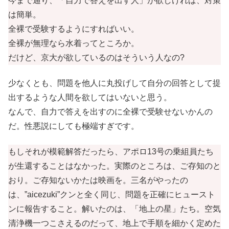
今まで通り、「自力で答えを出す人」が欲しければ、対策
は簡単。
全裸で受験するようにすればいい。
全裸が無理なら水着ってところか。
だけど、京大が欲しているのはそういう人なの?
少なくとも、問題を他人に丸投げして自分の回答として提
出するような人間を欲してはいないと思う。
なんで、自力で答えを出すのに全裸で受験せないかんの
だ。性悪説にしても極端すぎです。
もしそれが模範解答だったら、アポロ13号の乗組員たち
が生還することはなかった。実際のところは、ご存知のと
おり。ご存知ないかたは映画を。三名がやったの
は、”aicezuki”クンと全く同じ、問題を正確にヒュースト
ンに報告すること。解いたのは、「地上の星」たち。空気
清浄機一つこさえるのだって、地上で手順を細かく定めた