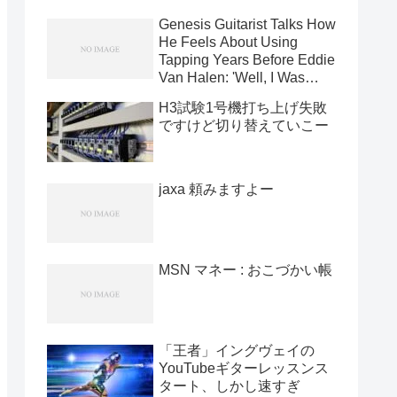
Genesis Guitarist Talks How
He Feels About Using
Tapping Years Before Eddie
Van Halen: 'Well, I Was
Using It In '71' [News]
H3試験1号機打ち上げ失敗
ですけど切り替えていこー
jaxa 頼みますよー
MSN マネー : おこづかい帳
「王者」イングヴェイの
YouTubeギターレッスンス
タート、しかし速すぎ