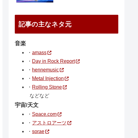
記事の主なネタ元
音楽
・
amass
・
Day in Rock Report
・
hennemusic
・
Metal Injection
・
Rolling Stone
などなど
宇宙/天文
・
Space.com
・
アストロアーツ
・
sorae