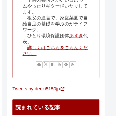
子供の寝付きがいい日は ゲー
ムやったりギター弾いたりして
ます。
祖父の遺言で、家庭菜園で自
給自足の基礎を学ぶのがライフ
ワーク。
ひとり環境保護団体
あずき
代
表。
詳しくはこちらをごらんくだ
さい。
Tweets by denki5150jp
読まれている記事