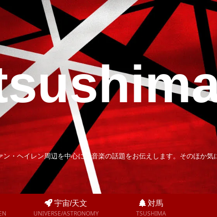
tsushim
ァン・ヘイレン周辺を中心に、音楽の話題をお伝えします。そのほか気
宇宙/天文
対馬
EN
UNIVERSE/ASTRONOMY
TSUSHIMA