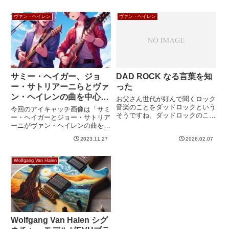
ヴァン・ヘイレン
ヴァン・ヘイレン
サミー・ヘイガー、ジョ
DAD ROCK なる言葉を知
ー・サトリアーニらとヴァ
った
ン・ヘイレンの曲を中心に
お父さん世代が好んで聞くロック
したツアーを開催へ
音楽のことをダッドロックという
今回のアイキャッチ画像は「サミ
そうですね。ダッドロックのこと
ー・ヘイガーとジョー・サトリア
を調べていると、こんなページが
ーニがヴァン・ヘイレンの曲を中
ありました。America's Ultimate
心にしたライブを開催している様
Dad Rock Bands by Stateアメリ
2023.11.27
2026.02.07
子。晴れた日。野外ステージ。ア
カのファングッズサ...
ニメ調。」です。なお、「アニメ
調」を付けないとフォトリアルな
Wolfgang Van Halen
画像が生成されてしまい、これ
は...
Wolfgang Van Halen シグ