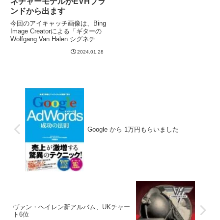
ネチャーモデルがEVHブラ
ンドから出ます
今回のアイキャッチ画像は、Bing
Image Creatorによる「ギターの
Wolfgang Van Halen シグネチャ
ーモデル。ヴァン・ゴッホ風の
2024.01.28
絵。」です。塗装がゴッホ風にな
りました。本当にこれだと思われ
そうなクオリティ。もちろん...
Google から 1万円もらいました
ヴァン・ヘイレン新アルバム、UKチャー
ト6位