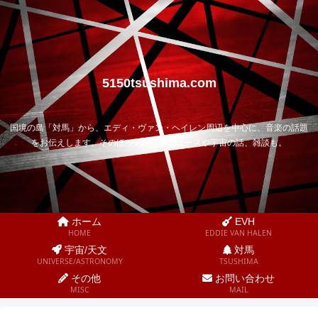
5150tsushima.com
国境の島「対馬」から、エディ・ヴァン・ヘイレン周辺を中心に、音楽の話題
をお伝えします。そのほか気になるニュースや宇宙の話、雑談も。
ホーム
EVH
HOME
EDDIE VAN HALEN
宇宙/天文
対馬
UNIVERSE/ASTRONOMY
TSUSHIMA
その他
お問い合わせ
MISC
MAIL