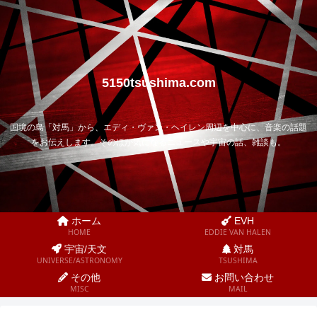
5150tsushima.com
国境の島「対馬」から、エディ・ヴァン・ヘイレン周辺を中心に、音楽の話題
をお伝えします。そのほか気になるニュースや宇宙の話、雑談も。
ホーム
EVH
HOME
EDDIE VAN HALEN
宇宙/天文
対馬
UNIVERSE/ASTRONOMY
TSUSHIMA
その他
お問い合わせ
MISC
MAIL