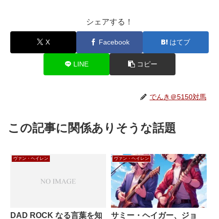
シェアする！
X
Facebook
はてブ
LINE
コピー
でんき＠5150対馬
この記事に関係ありそうな話題
ヴァン・ヘイレン
ヴァン・ヘイレン
DAD ROCK なる言葉を知
サミー・ヘイガー、ジョ