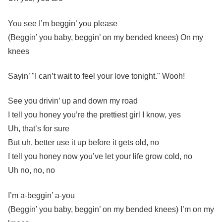
You see I’m beggin’ you please
(Beggin’ you baby, beggin’ on my bended knees) On my
knees
Sayin’ "I can’t wait to feel your love tonight." Wooh!
See you drivin’ up and down my road
I tell you honey you’re the prettiest girl I know, yes
Uh, that’s for sure
But uh, better use it up before it gets old, no
I tell you honey now you’ve let your life grow cold, no
Uh no, no, no
I’m a-beggin’ a-you
(Beggin’ you baby, beggin’ on my bended knees) I’m on my