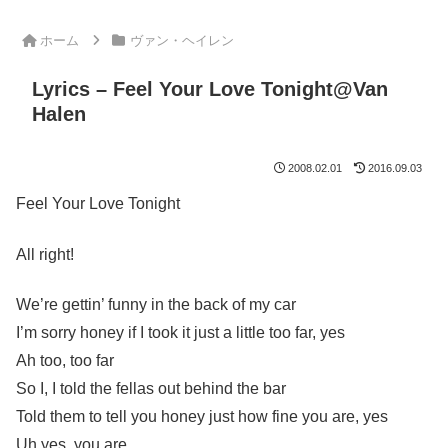
ホーム
ヴァン・ヘイレン
Lyrics – Feel Your Love Tonight@Van
Halen
2008.02.01
2016.09.03
Feel Your Love Tonight
All right!
We’re gettin’ funny in the back of my car
I’m sorry honey if I took it just a little too far, yes
Ah too, too far
So I, I told the fellas out behind the bar
Told them to tell you honey just how fine you are, yes
Uh yes, you are