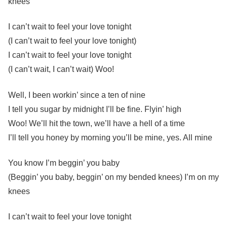
knees
I can’t wait to feel your love tonight
(I can’t wait to feel your love tonight)
I can’t wait to feel your love tonight
(I can’t wait, I can’t wait) Woo!
Well, I been workin’ since a ten of nine
I tell you sugar by midnight I’ll be fine. Flyin’ high
Woo! We’ll hit the town, we’ll have a hell of a time
I’ll tell you honey by morning you’ll be mine, yes. All mine
You know I’m beggin’ you baby
(Beggin’ you baby, beggin’ on my bended knees) I’m on my
knees
I can’t wait to feel your love tonight