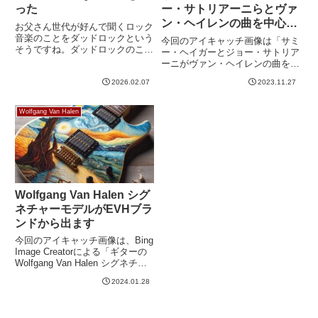
った
ー・サトリアーニらとヴァ
ン・ヘイレンの曲を中心に
お父さん世代が好んで聞くロック
したツアーを開催へ
音楽のことをダッドロックという
今回のアイキャッチ画像は「サミ
そうですね。ダッドロックのこと
ー・ヘイガーとジョー・サトリア
を調べていると、こんなページが
ーニがヴァン・ヘイレンの曲を中
ありました。America's Ultimate
心にしたライブを開催している様
Dad Rock Bands by Stateアメリ
2026.02.07
2023.11.27
子。晴れた日。野外ステージ。ア
カのファングッズサ...
ニメ調。」です。なお、「アニメ
調」を付けないとフォトリアルな
Wolfgang Van Halen
画像が生成されてしまい、これ
は...
Wolfgang Van Halen シグ
ネチャーモデルがEVHブラ
ンドから出ます
今回のアイキャッチ画像は、Bing
Image Creatorによる「ギターの
Wolfgang Van Halen シグネチャ
ーモデル。ヴァン・ゴッホ風の
2024.01.28
絵。」です。塗装がゴッホ風にな
りました。本当にこれだと思われ
そうなクオリティ。もちろん...