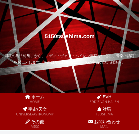
5150tsushima.com
国境の島「対馬」から、エディ・ヴァン・ヘイレン周辺を中心に、音楽の話題
をお伝えします。そのほか気になるニュースや宇宙の話、雑談も。
ホーム
EVH
HOME
EDDIE VAN HALEN
宇宙/天文
対馬
UNIVERSE/ASTRONOMY
TSUSHIMA
その他
お問い合わせ
MISC
MAIL