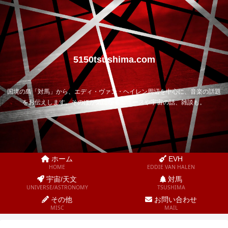
5150tsushima.com
国境の島「対馬」から、エディ・ヴァン・ヘイレン周辺を中心に、音楽の話題
をお伝えします。そのほか気になるニュースや宇宙の話、雑談も。
ホーム
EVH
HOME
EDDIE VAN HALEN
宇宙/天文
対馬
UNIVERSE/ASTRONOMY
TSUSHIMA
その他
お問い合わせ
MISC
MAIL