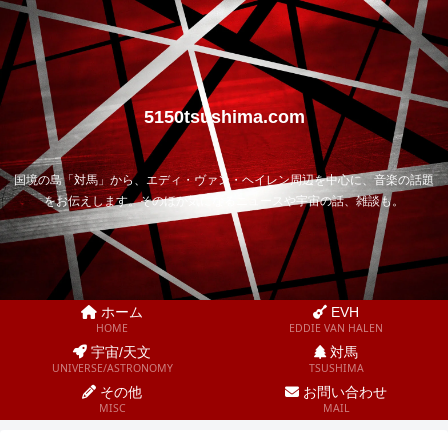
5150tsushima.com
国境の島「対馬」から、エディ・ヴァン・ヘイレン周辺を中心に、音楽の話題
をお伝えします。そのほか気になるニュースや宇宙の話、雑談も。
ホーム
EVH
HOME
EDDIE VAN HALEN
宇宙/天文
対馬
UNIVERSE/ASTRONOMY
TSUSHIMA
その他
お問い合わせ
MISC
MAIL