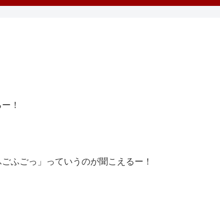
るー！
ふごふごっ」っていうのが聞こえるー！