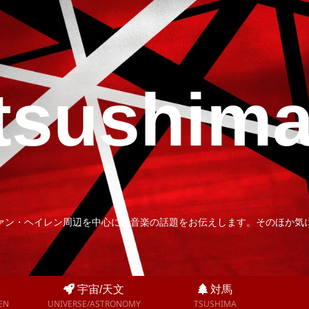
tsushim
ァン・ヘイレン周辺を中心に、音楽の話題をお伝えします。そのほか気
宇宙/天文
対馬
EN
UNIVERSE/ASTRONOMY
TSUSHIMA