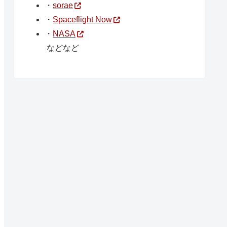
・
sorae
・
Spaceflight Now
・
NASA
などなど