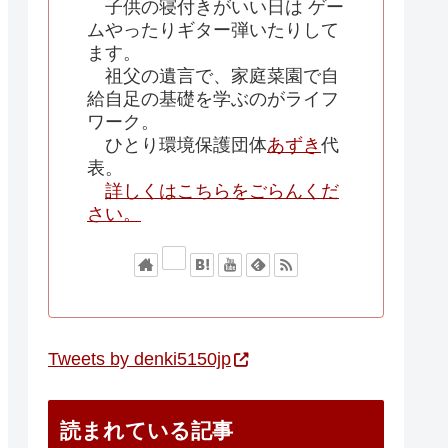
子供の寝付きがいい日は ゲー
ムやったりギター弾いたりして
ます。
祖父の遺言で、家庭菜園で自
給自足の基礎を学ぶのがライフ
ワーク。
ひとり環境保護団体
あずき
代
表。
詳しくはこちらをごらんくだ
さい。
Tweets by denki5150jp
読まれている記事