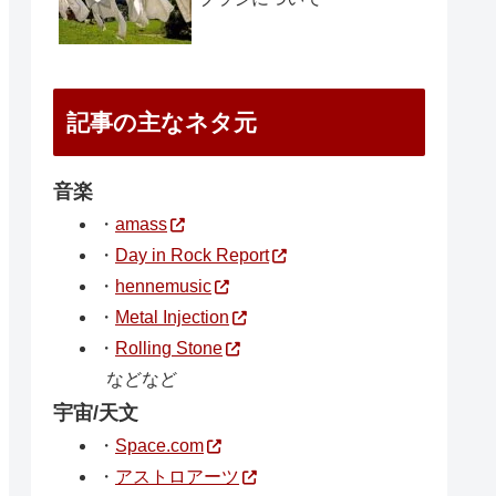
記事の主なネタ元
音楽
・
amass
・
Day in Rock Report
・
hennemusic
・
Metal Injection
・
Rolling Stone
などなど
宇宙/天文
・
Space.com
・
アストロアーツ