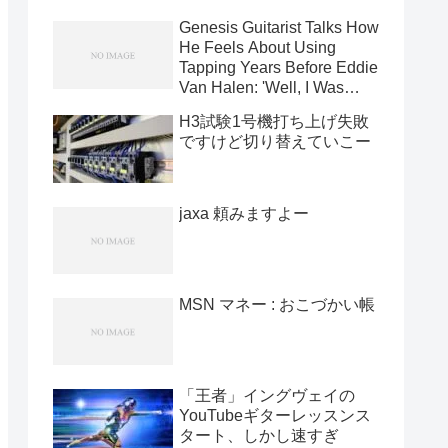
Genesis Guitarist Talks How
He Feels About Using
Tapping Years Before Eddie
Van Halen: 'Well, I Was
Using It In '71' [News]
H3試験1号機打ち上げ失敗
ですけど切り替えていこー
jaxa 頼みますよー
MSN マネー : おこづかい帳
「王者」イングヴェイの
YouTubeギターレッスンス
タート、しかし速すぎ