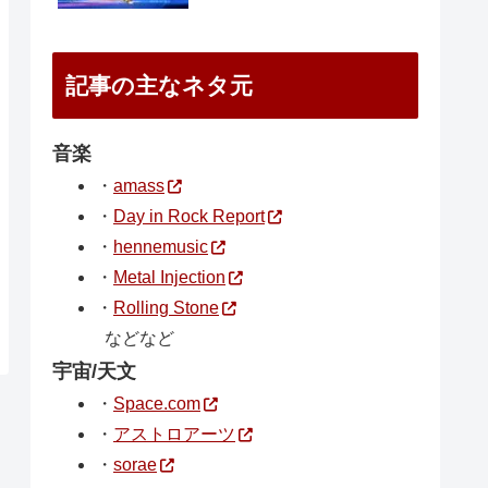
記事の主なネタ元
音楽
・
amass
・
Day in Rock Report
・
hennemusic
・
Metal Injection
・
Rolling Stone
などなど
宇宙/天文
・
Space.com
・
アストロアーツ
・
sorae