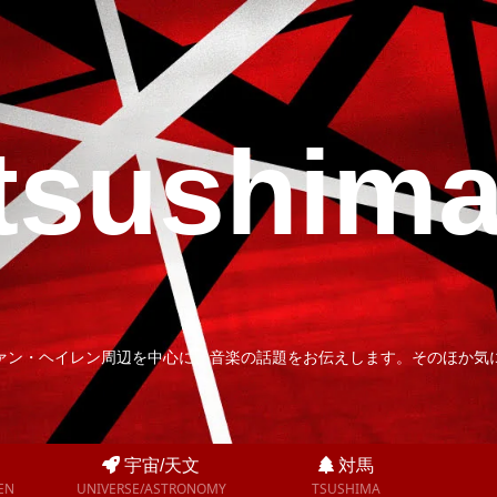
tsushim
ァン・ヘイレン周辺を中心に、音楽の話題をお伝えします。そのほか気
宇宙/天文
対馬
EN
UNIVERSE/ASTRONOMY
TSUSHIMA