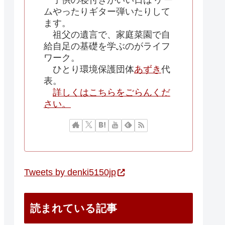
子供の寝付きがいい日は ゲー
ムやったりギター弾いたりして
ます。
祖父の遺言で、家庭菜園で自
給自足の基礎を学ぶのがライフ
ワーク。
ひとり環境保護団体
あずき
代
表。
詳しくはこちらをごらんくだ
さい。
Tweets by denki5150jp
読まれている記事