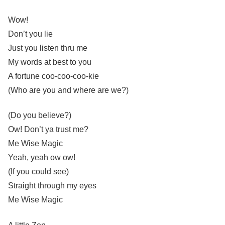
Wow!
Don’t you lie
Just you listen thru me
My words at best to you
A fortune coo-coo-coo-kie
(Who are you and where are we?)
(Do you believe?)
Ow! Don’t ya trust me?
Me Wise Magic
Yeah, yeah ow ow!
(If you could see)
Straight through my eyes
Me Wise Magic