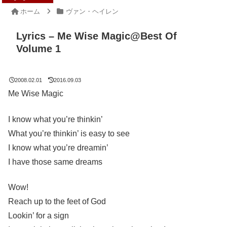
ホーム
ヴァン・ヘイレン
Lyrics – Me Wise Magic@Best Of
Volume 1
2008.02.01
2016.09.03
Me Wise Magic
I know what you’re thinkin’
What you’re thinkin’ is easy to see
I know what you’re dreamin’
I have those same dreams
Wow!
Reach up to the feet of God
Lookin’ for a sign