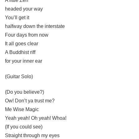
A little Zen
headed your way
You’ll get it
halfway down the interstate
Four days from now
It all goes clear
A Buddhist riff
for your inner ear
(Guitar Solo)
(Do you believe?)
Ow! Don’t ya trust me?
Me Wise Magic
Yeah yeah! Oh yeah! Whoa!
(If you could see)
Straight through my eyes