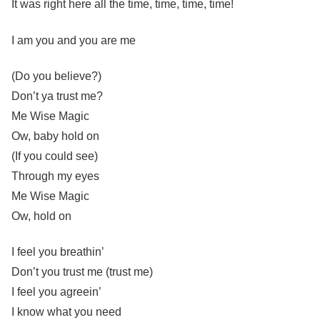
It was right here all the time, time, time, time!
I am you and you are me
(Do you believe?)
Don’t ya trust me?
Me Wise Magic
Ow, baby hold on
(If you could see)
Through my eyes
Me Wise Magic
Ow, hold on
I feel you breathin’
Don’t you trust me (trust me)
I feel you agreein’
I know what you need