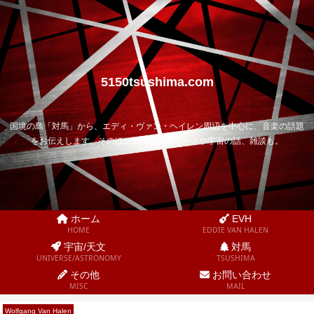
5150tsushima.com
国境の島「対馬」から、エディ・ヴァン・ヘイレン周辺を中心に、音楽の話題
をお伝えします。そのほか気になるニュースや宇宙の話、雑談も。
ホーム
EVH
HOME
EDDIE VAN HALEN
宇宙/天文
対馬
UNIVERSE/ASTRONOMY
TSUSHIMA
その他
お問い合わせ
MISC
MAIL
ヴァン・ヘイレン
ヴァン・ヘイレン
Wolfgang Van Halen