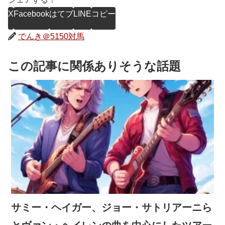
X
Facebook
はてブ
LINE
コピー
でんき＠5150対馬
この記事に関係ありそうな話題
サミー・ヘイガー、ジョー・サトリアーニら